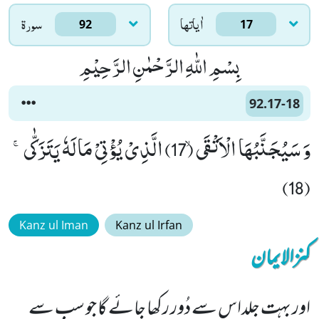
اٰياتها
سورۃ
92
17
بِسْمِ اللّٰهِ الرَّحْمٰنِ الرَّحِیْمِ
92.17-18
وَ سَیُجَنَّبُهَا الْاَتْقَىۙ (17) الَّذِیْ یُؤْتِیْ مَالَهٗ یَتَزَكّٰىۚ
(18)
Kanz ul Iman
Kanz ul Irfan
کنزالایمان
اور بہت جلداس سے دُور رکھا جائے گا جو سب سے