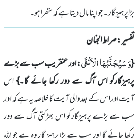
بڑاپرہیزگار ۔ جو اپنا مال دیتا ہے کہ ستھرا ہو۔
تفسیر : ‎صراط الجنان
وَ سَیُجَنَّبُهَا الْاَتْقَى
{
: اور عنقریب سب سے بڑے
پرہیزگارکو اس آگ سے دور رکھا جائے گا۔}
اس
آیت اور ا س کے بعد
والی آیت کا خلاصہ یہ ہے کہ اور
سب سے بڑے پرہیزگارکو اس بھڑکتی آگ سے دور
اللّٰہ
رکھا جائے گا اور سب سے بڑا پرہیز
گار وہ ہے جو