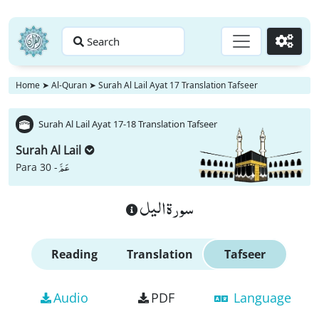
Search
Go
Home
➤
Al-Quran
➤
Surah Al Lail Ayat 17 Translation Tafseer
Surah Al Lail Ayat 17-18 Translation Tafseer
Surah Al Lail
عَمَّ
Para 30 -
سورة اليل
Reading
Translation
Tafseer
Audio
PDF
Language