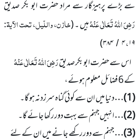
سے بڑے پرہیزگار سے مراد حضرت ابو بکر صدیق
رَضِیَ اللّٰہُ تَعَالٰی عَنْہُ
خازن، واللّیل، تحت الآیۃ:
ہیں ۔
(
،
)
۳۸۴
۴
۱۹
/
رَضِیَ اللّٰہُ تَعَالٰی عَنْہُ
اس سے حضرت ابو بکر صدیق
کے
6
فضائل معلوم ہوئے ،
(
1
)…
دنیا میں
ان سے کوئی گناہ سرزد نہ ہو گا۔
(
2
)…
انہیں جہنم سے بہت دور رکھا جائے گا۔
(
3
)…
جہنم سے دور رکھے جانے میں
ان کے لئے