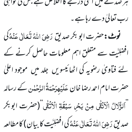
ہر صدقے
میں
اعلیٰ درجے کا اخلاص ہے جس کی گواہی
رب تعالیٰ
دے رہا ہے۔
رَضِیَ اللّٰہُ تَعَالٰی عَنْہُ
نوٹ:
حضرت ابو بکر صدیق
کی
افضلِیَّت سے متعلق اہم معلومات حاصل کرنے کے
لئے
فتاویٰ رضویہ کی اٹھائیسویں
جلد میں
موجود اعلیٰ
عَلَیْہِرَحْمَۃُ
الرَّحْمٰن
حضرت امام احمد رضا خان
کے رسالہ
اَلزُّلَالُ الْاَنْقٰی مِنْ بَحْرِ سَبْقَۃِ الْاَتْقٰی
’’
‘‘
(حضرت ابوبکر
رَضِیَ اللّٰہُ تَعَالٰی عَنْہُ
صدیق
کی افضلِیَّت کا بیان)
کامطالعہ