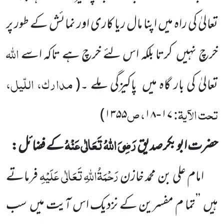
تعالیٰ کی راہ میں اپنا مال ریا کاری اور نمائش کے طور پر
اللّٰہ
خرچ نہیں
کرتا بلکہ اس لئے خرچ ہے تاکہ اسے
مدارک، اللّیل،
تعالیٰ کی بار گاہ میں
پاکیزگی ملے ۔
(
تحت الآیۃ:
، ص
)
۱۳۵۵
۱۸
۱۷
-
رَضِیَ اللّٰہُ تَعَالٰی عَنْہُ
حضرت ابو بکر صدیق
کے فضائل:
رَحْمَۃُاللّٰہِ تَعَالٰی عَلَیْہِ
امام علی بن محمد خازن
فرماتے
ہیں
’’تما م مفسرین کے نزدیک اس آیت میں
سب