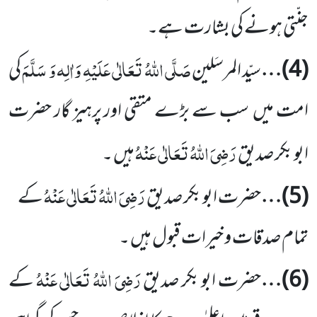
جنّتی ہونے کی بشارت ہے۔
صَلَّی اللّٰہُ
تَعَالٰی عَلَیْہِ وَاٰلِہ وَ سَلَّمَ
(
4
)…
سیّد المرسَلین
کی
امت میں
سب سے بڑے متقی اور پرہیز گار حضرت
رَضِیَ اللّٰہُ تَعَالٰی عَنْہُ
ابو بکر صدیق
ہیں ۔
رَضِیَ اللّٰہُ تَعَالٰی عَنْہُ
(
5
)…
حضرت ابو بکر صدیق
کے
تمام صدقات و خیرات قبول ہیں ۔
رَضِیَ اللّٰہُ تَعَالٰی عَنْہُ
(
6
)…
حضرت ابو بکر صدیق
کے