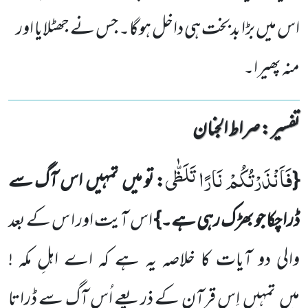
اس میں بڑا بدبخت ہی داخل ہوگا۔ جس نے جھٹلایا اور
منہ پھیرا۔
تفسیر : ‎صراط الجنان
فَاَنْذَرْتُكُمْ نَارًا تَلَظّٰى
{
: تو میں
تمہیں
اس آگ
سے
ڈرا چکا جو بھڑک رہی ہے۔}
اس آیت اور ا س کے بعد
والی دو آیات کا خلاصہ یہ ہے کہ اے اہلِ مکہ !
میں
تمہیں
اِس قرآن کے ذریعے اُس آگ سے ڈراتا