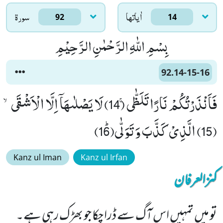
اٰياتها
سورۃ
92
14
بِسْمِ اللّٰهِ الرَّحْمٰنِ الرَّحِیْمِ
92.14-15-16
فَاَنْذَرْتُكُمْ نَارًا تَلَظّٰىۚ (14) لَا یَصْلٰىهَاۤ اِلَّا الْاَشْقَىۙ
(15) الَّذِیْ كَذَّبَ وَ تَوَلّٰىﭤ(16)
Kanz ul Iman
Kanz ul Irfan
کنزالعرفان
تو میں تمہیں اس آگ سے ڈرا چکا جو بھڑک رہی ہے۔