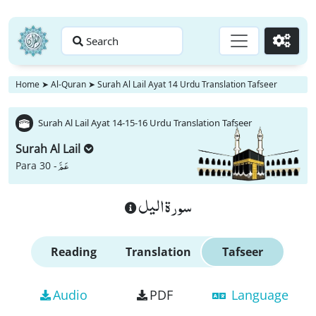
Search
Go
Home
➤
Al-Quran
➤
Surah Al Lail Ayat 14 Urdu Translation Tafseer
Surah Al Lail Ayat 14-15-16 Urdu Translation Tafseer
Surah Al Lail
عَمَّ
Para 30 -
سورة اليل
Reading
Translation
Tafseer
Audio
PDF
Language