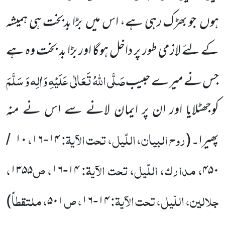
ہوں
جو بھڑک رہی ہے، اس میں
بڑا بدبخت ہی ہمیشہ
کے لئے لازمی طور پر داخل ہوگا اور بڑا بد بخت وہ ہے
صَلَّی اللّٰہُ تَعَالٰی
عَلَیْہِ وَاٰلِہ وَ سَلَّمَ
جس نے میرے حبیب
کوجھٹلایا اور ان پر ایمان لانے سے اس نے منہ
روح البیان، اللّیل، تحت الآیۃ:
،
پھیرا۔
(
۱۴
۱۶
۱۰
/
-
، مدارک، اللّیل، تحت الآیۃ:
، ص
،
۱۳۵۵
۱۶
۱۴
۴۵۰
-
جلالین، اللّیل، تحت الآیۃ:
، ص
، ملتقطاً
)
۵۰۱
۱۶
۱۴
-