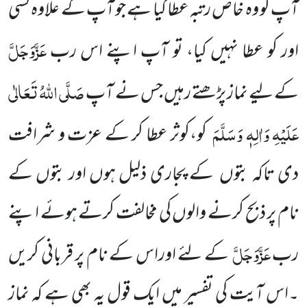
آپ کو وہ خاص رتبہ عطا کیا ہے جو آپ کے علاوہ کسی
عَزَّوَجَلَّ
اور کو عطا نہیں کیا، تو آپ اپنے اس رب
صَلَّی اللّٰہُ تَعَالٰی
کے لیے نماز پڑھتے رہیں جس نے آپ
عَلَیْہِ وَاٰلِہٖ وَسَلَّمَ
کو،کوثر عطا کر کے عزت و شرافت
دی تاکہ بتوں کے پجاری ذلیل ہوں اور بتوں کے
نام پر ذبح کرنے والوں کی مخالفت کرتے ہوئے اپنے
عَزَّوَجَلَّ
رب
کے لئے اوراس کے نام پر قربانی کریں
۔اس آیت کی تفسیر میں ایک قول یہ بھی ہے کہ نماز