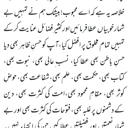
خلاصہ یہ ہے کہ اے محبوب!بیشک ہم نے تمہیں بے
شمار خوبیاں عطا فرمائیں اور کثیر فضائل عنایت کرکے
تمہیں تمام مخلوق پر افضل کیا،آپ کو حسنِ ظاہر بھی دیا
حسنِ باطن بھی عطا کیا، نسب ِعالی بھی، نبوت بھی،
کتاب بھی، حکمت بھی، علم بھی،شفاعت بھی، حوضِ
کوثر بھی، مقامِ محمود بھی،امت کی کثرت بھی، دین
کے دشمنوں پر غلبہ بھی، فتوحات کی کثرت بھی اور بے
شمار نعمتیں اور فضیلتیں عطا کیں جن کی انتہاء نہیں۔