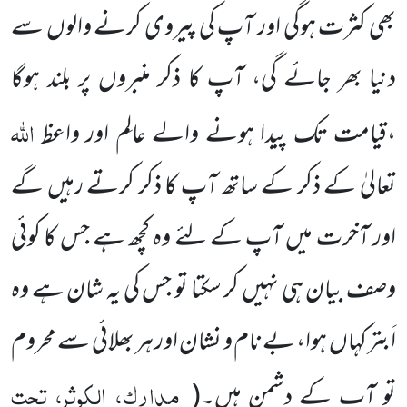
بھی کثرت ہوگی اور آپ کی پیروی کرنے والوں سے
دنیا بھر جائے گی، آپ کا ذکر منبروں پر بلند ہوگا
اللّٰہ
،قیامت تک پیدا ہونے والے عالِم اور واعظ
تعالیٰ کے ذکر کے ساتھ آپ کا ذکر کرتے رہیں گے
اور آخرت میں آپ کے لئے وہ کچھ ہے جس کا کوئی
وصف بیان ہی نہیں کر سکتا تو جس کی یہ شان ہے وہ
اَبتر کہاں ہوا، بے نام و نشان اور ہر بھلائی سے محروم
مدارک، الکوثر، تحت
تو آپ کے دشمن ہیں۔
(