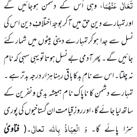
تَعَالٰی عَنْہُمَا
، وہی اُس کے دشمن ہوجائیں گے
اورتمہارے دین ِحق میں آکر بوجۂ اختلافِ دین اس کی
نسل سے جدا ہوکرتمہارے دینی بیٹوں میں شمارکئے
جائیں گے ۔ پھر آدمی بے نسل ہوتاتو یہی سہی کہ نام
نہ چلتا
۔
اس سے نامِ بدکاباقی رہنا ہزار درجہ بدتر ہے ۔
تمہارے دشمن کا ناپاک نا م ہمیشہ بدی ونفرین کے
ساتھ لیا جائے گا، اورروزِ قیامت ان گستاخیوں کی پوری
وَ
الْعِیَاذُ
بِاللّٰہ تعالٰی
سزا پائے گا۔
۔
(
فتاویٰ