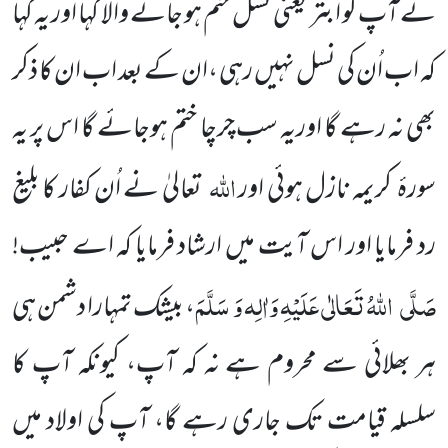
نے آپ کو اَبتر یعنی نسل ختم ہو جانے والا کہا اور یہ کہا
کہ اب اُن کی نسل نہیں رہی ،ان کے بعد اب ان کا ذکر
بھی نہ رہے گا اوریہ سب چرچا ختم ہوجائے گا اس پر یہ
اللّٰہ
سورۂ کریمہ نازل ہوئی اور
تعالیٰ نے اُن کفار کا بلیغ
رد فرمایا اور اس آیت میں ارشاد فرمایا کہ اے حبیب!
صَلَّی
اللّٰہُ تَعَالٰی عَلَیْہِ وَاٰلِہ وَ سَلَّمَ
، بیشک تمہارا دشمن ہی
ہر بھلائی سے محروم ہے نہ کہ آپ، کیونکہ آپ کا
سلسلہ قیامت تک جاری رہے گا، آپ کی اولاد میں