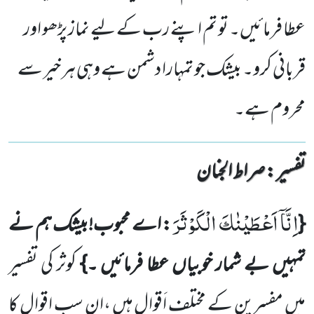
عطا فرمائیں۔ تو تم اپنے رب کے لیے نماز پڑھو اور
قربانی کرو۔ بیشک جو تمہارا دشمن ہے وہی ہر خیر سے
محروم ہے۔
تفسیر : ‎صراط الجنان
اِنَّاۤ اَعْطَیْنٰكَ الْكَوْثَرَ
{
: اے محبوب!بیشک ہم نے
تمہیں بے شمار خوبیاں عطا فرمائیں ۔}
کوثر کی تفسیر
میں مفسرین کے مختلف اَقوال ہیں ،ان سب اقوال کا