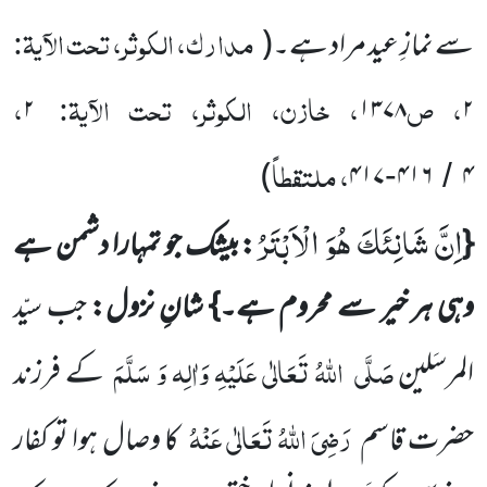
مدارک، الکوثر، تحت الآیۃ:
سے نمازِ عید مراد ہے۔
(
، ص
، خازن، الکوثر، تحت الآیۃ:
،
۲
۱۳۷۸
۲
، ملتقطاً
)
۴۱۷
۴۱۶
۴
-
/
اِنَّ شَانِئَكَ هُوَ الْاَبْتَرُ
{
:بیشک جو تمہارا دشمن ہے
وہی ہر خیر سے محروم ہے۔}
شانِ نزول:
جب سیّد
صَلَّی
اللّٰہُ تَعَالٰی عَلَیْہِ وَاٰلِہ وَ سَلَّمَ
المرسَلین
کے فرزند
رَضِیَ اللّٰہُ تَعَالٰی عَنْہُ
حضرت قاسم
کا وصال ہوا تو کفار