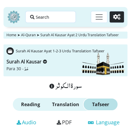
Search
Go
Home
➤
Al-Quran
➤
Surah Al Kausar Ayat 2 Urdu Translation Tafseer
Surah Al Kausar Ayat 1-2-3 Urdu Translation Tafseer
Surah Al Kausar
عَمَّ
Para 30 -
سورة الـكوثر
Reading
Translation
Tafseer
Audio
PDF
Language