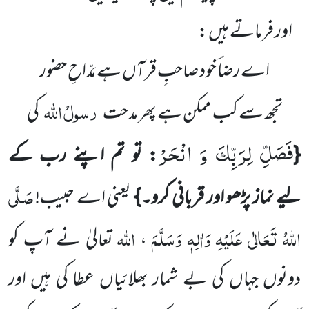
اور فرماتے ہیں :
اے رضاؔ خود صاحبِ قرآں ہے مَدّاحِ حضور
رسولُ اللّٰہ
تجھ سے کب ممکن ہے پھر مدحت
کی
فَصَلِّ لِرَبِّكَ وَ انْحَرْ
{
: تو تم اپنے رب کے
صَلَّی
لیے نماز پڑھو اور قربانی کرو۔}
یعنی اے حبیب!
اللّٰہُ تَعَالٰی عَلَیْہِ وَاٰلِہٖ وَسَلَّمَ
اللّٰہ
،
تعالیٰ نے آپ کو
دونوں جہاں کی بے شمار بھلائیاں عطا کی ہیں اور