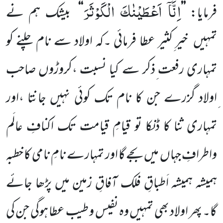
اِنَّاۤ اَعْطَیْنٰكَ الْكَوْثَرَ
فرمایا
:
’’
‘‘
بیشک ہم نے
تمہیں خیر ِکثیر عطا فرمائی ۔کہ اولاد سے نام چلنے کو
تمہاری رفعت ِذکر سے کیا نسبت ،کروڑوں صاحب
ِاولاد گزرے جن کا نام تک کوئی نہیں جانتا ،اور
تمہاری ثنا کا ڈنکا تو قیامِ قیامت تک اَکنافِ عالَم
واطرافِ جہاں میں بجے گا اور تمہارے نامِ نامی کا خطبہ
ہمیشہ ہمیشہ اَطباقِ فلک آفاقِ زمین میں پڑھا جائے
گا
۔
پھر اولاد بھی تمہیں وہ نفیس و طیب عطا ہوگی جن کی