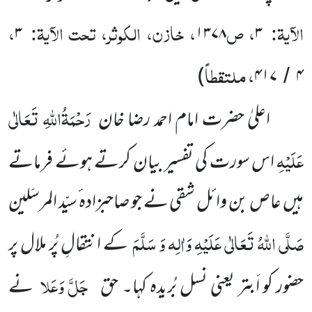
الآیۃ:
، ص
، خازن، الکوثر، تحت الآیۃ:
،
۳
۱۳۷۸
۳
، ملتقطاً
)
۴۱۷
۴
/
رَحْمَۃُاللّٰہِ تَعَالٰی
اعلیٰ حضرت امام احمد رضا خان
عَلَیْہِ
اس سورت کی تفسیر بیان کرتے ہوئے فرماتے
ہیں عاص بن وائل شقی نے جو صاحبزادہ ٔسیّد المرسَلین
صَلَّی اللّٰہُ تَعَالٰی عَلَیْہِ وَاٰلِہ وَ سَلَّمَ
کے انتقالِ پُر ملال پر
جَلَّ وَعَلا
حضور کو اَبتر یعنی نسل بُریدہ کہا۔ حق
نے