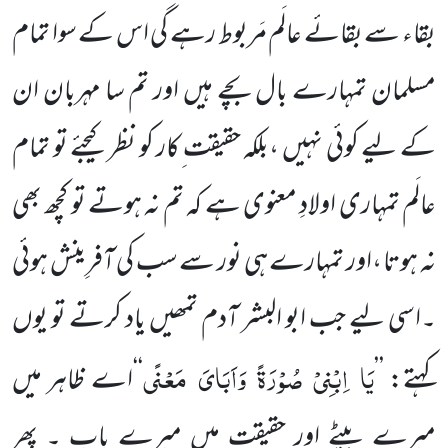
بقاء سے بقائے عالَم مَربوط رہے گی اس کے سوا تمام
مسلمان تمہارے بال بچے ہیں اور تم سا مہربان ان
کے لیے کوئی نہیں ،بلکہ حقیقت ِکار کو نظر کیجئے تو تمام
عالَم تمہاری اولادِ معنوی ہے کہ تم نہ ہوتے تو کچھ بھی
نہ ہوتا ،اور تمہارے ہی نور سے سب کی آفرِینِش ہوئی
۔اسی لیے جب ابو البشر آدم تمھیں یاد کرتے تو یوں
یَا
اِبْنِیْ
صُوْرَۃً
وَاَبَایَ
مَعْنًی
کہتے: ’’
‘‘اے ظاہر میں
میرے بیٹے اور حقیقت میں میرے باپ ۔ پھر