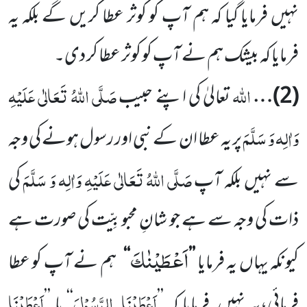
نہیں فرمایا گیا کہ ہم آپ کو کوثر عطا کریں گے بلکہ یہ
فرمایا کہ بیشک ہم نے آپ کو کوثر عطا کر دی۔
اللّٰہ
صَلَّی اللّٰہُ تَعَالٰی عَلَیْہِ
(2)
…
تعالیٰ کی اپنے حبیب
وَاٰلِہ وَ سَلَّمَ
پر یہ عطا ان کے نبی اور رسول ہونے کی وجہ
صَلَّی اللّٰہُ تَعَالٰی عَلَیْہِ وَاٰلِہ وَ سَلَّمَ
سے نہیں بلکہ آپ
کی
ذات کی وجہ سے ہے جو شانِ محبوبِیّت کی صورت ہے
اَعْطَیْنٰكَ
کیونکہ یہاں یہ فرمایا
’’
‘‘
ہم نے آپ کو عطا
اَعْطَیْنَا
الرَّسُوْلَ
اَعْطَیْنَا
فرمائی،یہ نہیں فرمایا کہ ’’
‘‘ یا ’’