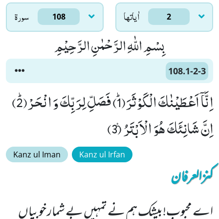
اٰياتها
سورۃ
108
2
بِسْمِ اللّٰهِ الرَّحْمٰنِ الرَّحِیْمِ
108.1-2-3
اِنَّاۤ اَعْطَیْنٰكَ الْكَوْثَرَﭤ(1) فَصَلِّ لِرَبِّكَ وَ انْحَرْﭤ(2)
اِنَّ شَانِئَكَ هُوَ الْاَبْتَرُ۠ (3)
Kanz ul Iman
Kanz ul Irfan
کنزالعرفان
اے محبوب!بیشک ہم نے تمہیں بے شمار خوبیاں