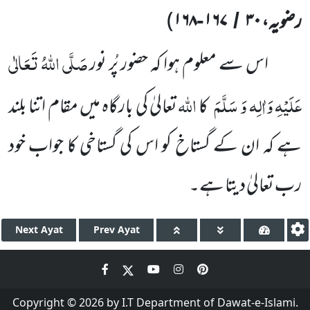
رضویہ،
۳۰
۱۶۷
۱۶۸
)
-
/
صَلَّی اللّٰہُ تَعَالٰی
اس سے معلوم ہوا کہ حضور پُر نور
عَلَیْہِ وَاٰلِہ وَ سَلَّمَ
اللّٰہ
کا
تعالیٰ کی بارگاہ میں مقام اتنا بلند
ہے کہ ان کے گستاخ کو اس کی گستاخی کا جواب خود
رب تعالیٰ دیتا ہے۔
Next
Ayat
Prev
Ayat
Copyright © 2026 by I.T Department of Dawat-e-Islami.