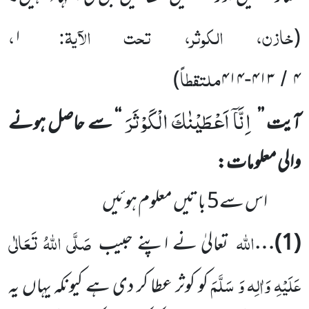
خازن، الکوثر، تحت الآیۃ:
،
۱
(
ملتقطاً
)
۴۱۴
۴۱۳
۴
-
/
اِنَّاۤ اَعْطَیْنٰكَ الْكَوْثَرَ
آیت ’’
‘‘ سے حاصل ہونے
والی معلومات:
اس سے5 باتیں معلوم ہوئیں
اللّٰہ
صَلَّی اللّٰہُ تَعَالٰی
(1)
…
تعالیٰ نے اپنے حبیب
عَلَیْہِ وَاٰلِہ وَ سَلَّمَ
کو کوثر عطا کر دی ہے کیونکہ یہاں یہ