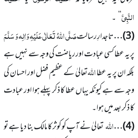
النَّبِیَّ
‘‘
۔
صَلَّی اللّٰہُ تَعَالٰی عَلَیْہِ وَاٰلِہ وَ سَلَّمَ
(3)
…
تاجدارِ رسالت
پر یہ عطا کسی عبادت اور ریاضت کی وجہ سے نہیں ہے
اللّٰہ
بلکہ ان پر یہ عطا
تعالیٰ کے عظیم فضل اور احسان کی
وجہ سے ہے کیونکہ یہاں عطا کا ذکر پہلے ہوا اور عبادت
کا ذکر بعد میں ہوا۔
اللّٰہ
(4)
…
تعالیٰ نے آپ کو کوثر کا مالک بنا دیا ہے تو