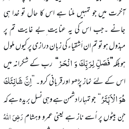
آخرت میں جو تمہیں ملنا ہے اس کا حال تو خدا ہی
جانے ۔جب اس کی یہ عنایت ِبے غایت تم پر
مبذول ہو تو تم ان اَشقیاء کی زبان درازی پر کیوں ملول
فَصَلِّ لِرَبِّكَ وَ انْحَرْ
ہوبلکہ
’’
‘‘
رب کے شکرانہ میں
اِنَّ شَانِئَكَ
اس کے لئے نماز پڑھو اورقربانی کرو۔ ’’
هُوَ الْاَبْتَرُ
‘‘
جو تمہارا دشمن ہے وہی نسل بریدہ ہے کہ
رَضِیَ اللّٰہُ
جن بیٹوں پر اُسے ناز ہے یعنی عمرو وہشام