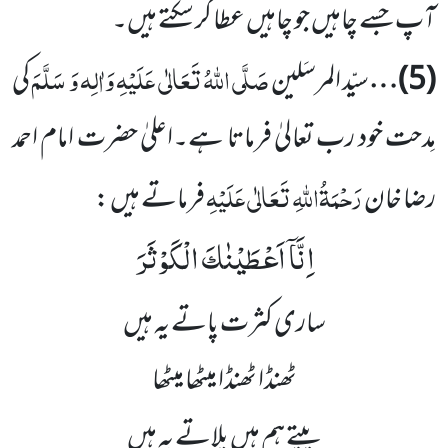
آپ جسے چاہیں جو چاہیں عطا کر سکتے ہیں۔
صَلَّی اللّٰہُ تَعَالٰی عَلَیْہِ وَاٰلِہ وَ سَلَّمَ
(5)
…
سیّد المرسَلین
کی
مِدحت خود رب تعالیٰ فرماتا ہے۔اعلیٰ حضرت امام احمد
رَحْمَۃُاللّٰہِ تَعَالٰی عَلَیْہِ
رضا خان
فرماتے ہیں :
اِنَّاۤ اَعْطَیْنٰكَ الْكَوْثَرَ
ساری کثرت پاتے یہ ہیں
ٹھنڈا ٹھنڈا میٹھا میٹھا
پیتے ہم ہیں پلاتے یہ ہیں