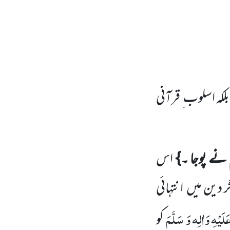
ہ اسلوب ِ قرآنی
نے
پوجا
۔}
اس
ر دین میں
انتہائی
َلَیْہِ وَاٰلِہ وَ سَلَّمَ
کو