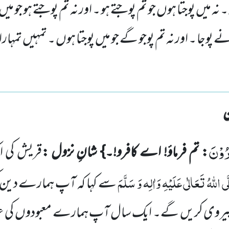
نہ میں پوجتا ہوں جو تم پوجتے ہو ۔ اور نہ تم پوجتے ہو جو میں 
نے پوجا ۔ اور نہ تم پوجو گے جو میں پوجتا ہوں ۔ تمہیں تمہارا
رُوْنَ
: تم فرماؤ
!
اے کافرو!۔
}
شانِ نزول :
قریش کی
ا
ی اللّٰہُ تَعَالٰی عَلَیْہِ وَاٰلِہ وَ سَلَّمَ
سے
کہا کہ آپ ہمارے دین کی
یروی
کریں
گے۔ ایک سال
آ
پ
ہمارے معبودوں
کی 