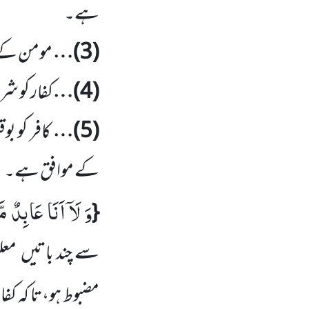
ہے۔
(
3
)…
مومن کے 
(
4
)…
کفار کو شر
(
5
)…
کافر کو ب
کے موافق ہے۔
وَ لَاۤ اَنَا عَابِدٌ مّ
{
سے
چند
با
تیں
معل
مضبوط ہو،تا کہ ک