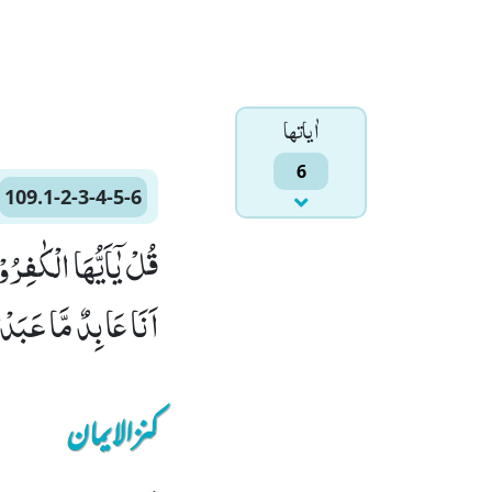
اٰياتها
6
109.1-2-3-4-5-6
اَنَا عَابِدٌ مَّا عَبَدْتُّمْۙ (4) وَ لَاۤ اَنْتُمْ عٰبِدُوْنَ مَاۤ اَعْبُدُﭤ(5) لَكُمْ دِیْن
کنزالایمان