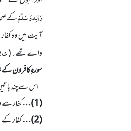
اور انہوں
نے حضور
وَاٰلِہ وَ سَلَّمَ
کے صحاب
آیت میں
وہ کفار 
خازن
والے تھے۔
(
سورہِ کافرون کے 
اس سے چند باتی
(
1
)…
کفار سے دی
(
2
)…
کفار کے 