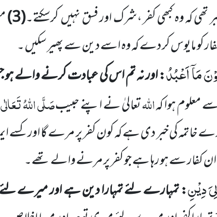
ر تھی کہ وہ کبھی کفر ،شرک
اور فسق نہیں
کرسکتے۔
(
3
)
مس
فار کو مایوس کر دے کہ وہ اسے دین سے پھیر سکیں ۔
وْنَ مَاۤ اَعْبُدُ
: اور نہ تم اس کی عبادت کرنے والے ہو ج
اللّٰہ
صَلَّی اللّٰہُ تَعَالٰی 
سے
معلوم ہوا کہ
تعا
لیٰ نے اپنے حبیب
ے خاتمہ کی خبر دی ہے کہ کون
کفر پر مرے گا اور کسے ا
ان کفار سے ہو رہا ہے جو کفر پر مرنے والے تھے۔
ِیَ دِیْنِ
: تمہارے لئے تمہارا دین ہے اور میرے لئے