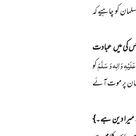
لمان کو چاہیے کہ
س کی میں
عبادت
عَلَیْہِ وَاٰلِہ وَ سَلَّمَ
کو
یمان پر موت آئے
 میرا دین ہے۔}