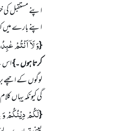
اپنے مستقبل کی خب
اپنے بارے میں
ک
وَ لَاۤ اَنْتُمْ عٰبِدُ
{
کرتا ہوں ۔}
اس 
لوگوں
کے اچھے بر
گی کیونکہ یہاں
کلام 
لَكُمْ دِیْنُكُمْ وَ ل
{