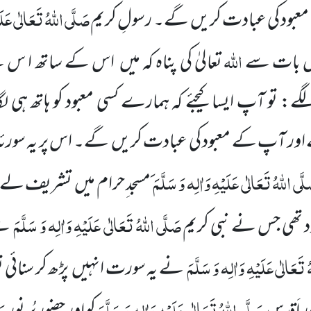
صَلَّی اللّٰہُ تَعَالٰی عَلَ
عبود کی عبادت کریں
گے۔ رسولِ کریم
اللّٰہ
اس بات سے
تعالیٰ
کی پناہ کہ میں
اس کے ساتھ ا س ک
گے: تو آپ ایسا کیجئے کہ ہمارے کسی معبود کو ہاتھ ہی ل
اور آپ کے معبود کی
عبادت کریں
گے۔ اس پر یہ سورئہ 
َّی اللّٰہُ تَعَالٰی عَلَیْہِ وَاٰلِہ وَ سَلَّمَ
مسجد ِحرام میں
تشریف لے گ
صَلَّی اللّٰہُ تَعَالٰی عَلَیْہِ وَاٰلِہ وَ سَلَّمَ
د تھی جس نے نبی کریم
سے
ُ تَعَالٰی عَلَیْہِ وَاٰلِہ وَ سَلَّمَ
نے یہ سورت انہیں
پڑھ کر سنائی 
صَلَّی اللّٰہُ
تَعَالٰی عَلَیْہِ وَاٰلِہ وَ سَلَّمَ
صَ