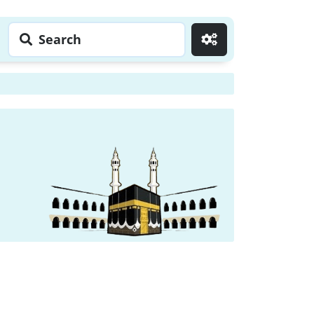
Search
Go