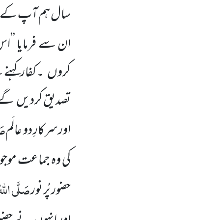
سال
ہم آپ
کے م
ان سے فرمایا ’’
کروں
۔
کفار
کہنے
ل
تصدیق کردیں
گے 
صَل
اورسرکارِ دو عالَم
کی وہ جماعت موجو
صَلَّی اللّٰہ
حضور پُر
نور