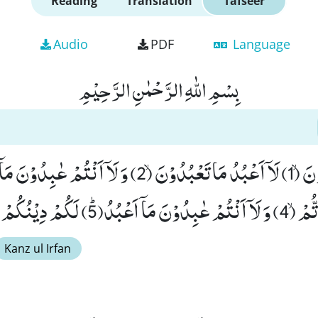
Reading
Translation
Tafseer
Audio
PDF
Language
بِسْمِ اللّٰهِ الرَّحْمٰنِ الرَّحِیْمِ
ُكُمْ وَ لِیَ دِیْنِ۠ (6)
Kanz ul Irfan