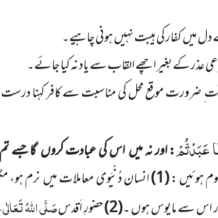
دل میں
کفار کی ہیبت نہیں
ہونی چاہیے۔
عی عذر کے بغیر اچھے القاب سے یاد نہ کیا جائے۔
وقت ِ ضرورت موقع محل کی مناسبت سے کافر کہنا درست بلک
َا عَبَدْتُّمْ
:
اور نہ میں
اس کی عبادت کروں
گا
جسے تم
وم ہوئیں :
(
1
)
انسان دُنْیَوی معاملات میں
نرم ہو، مگ
صَلَّی اللّٰہُ تَعَالٰی ع
فار اس سے مایوس ہوں ۔
(
2
)
حضورِ اَقدس