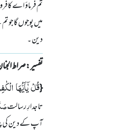
تم فرماؤ اے کافرو ۔ 
میں پوجوں گا جو تم 
دین ۔
تفسیر : ‎صراط الجنان
قُلْ یٰۤاَیُّهَا الْكٰفِ
{
صَلَّ
تاجد
ا
رِ
رسالت
آپ کے دین کی پ