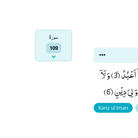
سورۃ
109
قُلْ یٰۤاَیُّهَا الْكٰفِرُوْنَۙ (1) لَاۤ اَعْبُدُ مَا تَعْبُدُوْنَۙ (2) وَ لَاۤ اَنْتُمْ عٰبِدُوْنَ مَاۤ اَعْبُدُۚ (3) وَ لَاۤ
Kanz ul Iman