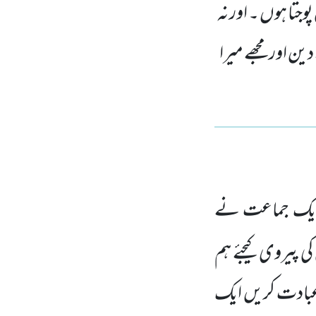
پوجتا ہوں ۔ اور نہ
 دین اور مجھے میرا
یک جماعت نے
 پیروی کیجئے ہم
عبادت کریں
ایک