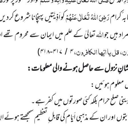
ِ اَقدس
کو اور حضور پُر نور
رَضِیَ اللّٰہُ تَعَالٰی عَنْہُمْ
ہ ٔکرام
کو اَذِیَّتیں
پہنچانا شروع
کر دیں
اللّٰہ
مراد ہیں
جو
تعالیٰ کے علم میں
ایمان سے محروم تھے او
، قل یا ایّہا الکافرون،
)
۴۱۸
۴۱۷
۴
-
/
شانِ نزول سے حاصل ہونے والی معلومات:
ں
معلوم ہوئیں :
نی صلح حرام بلکہ کئی صورتوں میں
کفر ہے۔
بتوں
اور ان کے مذہبی اَیّام کی قابل ِتعظیم سمجھتے ہوئے ان