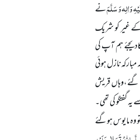
یْہِ وَاٰلِہ وَ سَلَّمَ
نے
ے غیر کو شریک
گادیجئے ہم آپ کی
مبارکہ نازل ہوئی
ئے ،وہاں
قریش
 یہ گفتگو کی تھی۔
تو وہ مایوس ہوگئے
لَّی اللّٰہُ تَعَالٰی عَلَیْہِ