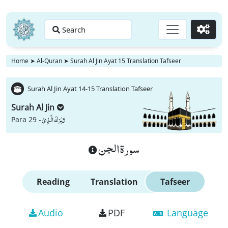
Search
Go
Home
➤
Al-Quran
➤
Surah Al Jin Ayat 15 Translation Tafseer
Surah Al Jin Ayat 14-15 Translation Tafseer
Surah Al Jin
تَبٰرَكَ الَّذِیْ
Para 29 -
سورة الجن
Reading
Translation
Tafseer
Audio
PDF
Language