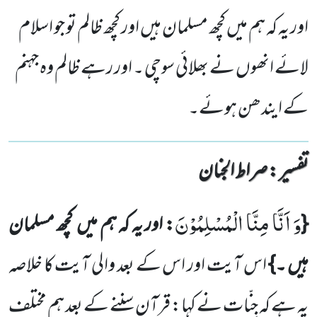
اور یہ کہ ہم میں کچھ مسلمان ہیں اور کچھ ظالم تو جو اسلام
لائے انھوں نے بھلائی سوچی ۔ اور رہے ظالم وہ جہنم
کے ایندھن ہوئے۔
تفسیر : ‎صراط الجنان
وَ اَنَّا مِنَّا الْمُسْلِمُوْنَ
{
: اور یہ کہ ہم میں
کچھ مسلمان
ہیں ۔}
اس آیت اور اس کے بعد والی آیت
کا خلاصہ
یہ ہے کہ
جِنّات نے کہا: قرآن سننے کے بعد ہم مختلف