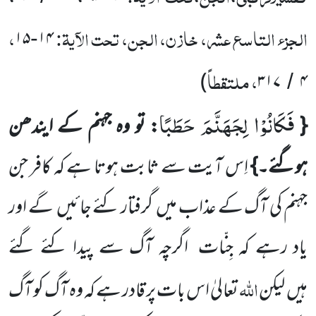
الجزء التاسع عشر، خازن، الجن، تحت الآیۃ:
،
۱۵
۱۴
-
، ملتقطاً
)
۳۱۷
۴
/
فَكَانُوْا لِجَهَنَّمَ حَطَبًا
{
: تو وہ جہنم کے ایندھن
ہوگئے۔}
اِس آیت سے ثابت ہوتا ہے کہ کافر جن
جہنم کی آگ کے
عذاب میں
گرفتار کئے جائیں
گے اور
یاد رہے کہ
جِنّات
اگرچہ آگ سے پیدا کئے گئے
اللّٰہ
ہیں
لیکن
تعالیٰ اس بات پر
قادر ہے کہ وہ آگ کو آگ