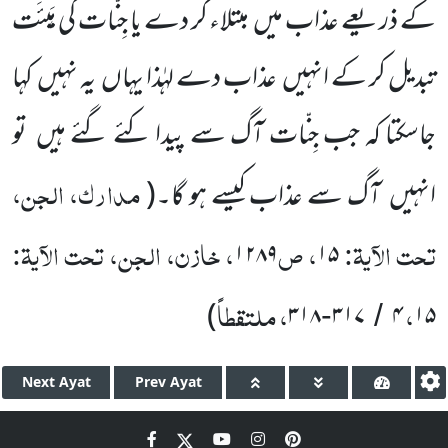
کے ذریعے عذاب میں
مبتلاء کر دے یا جِنّات کی ہَیئَت
تبدیل کر کے انہیں
عذاب دے لہٰذا یہاں
یہ نہیں
کہا
جاسکتا کہ جب جِنّات آگ سے پیدا کئے گئے ہیں
تو
مدارک، الجن،
انہیں
آگ سے عذاب کیسے ہو گا۔
(
تحت الآیۃ:
، ص
، خازن، الجن، تحت الآیۃ:
۱۲۸۹
۱۵
،
، ملتقطاً
)
۳۱۸
۳۱۷
۴
۱۵
-
/
Next
Ayat
Prev
Ayat