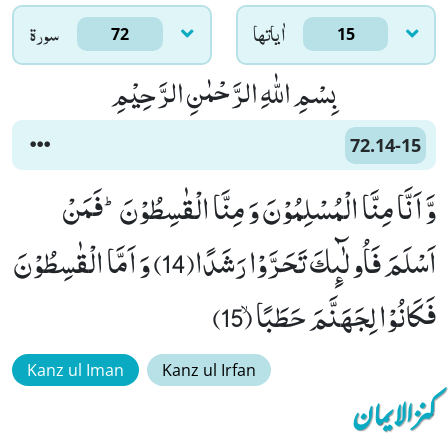
اٰياتها
سورۃ
72
15
بِسْمِ اللّٰهِ الرَّحْمٰنِ الرَّحِیْمِ
72.14-15
وَّ اَنَّا مِنَّا الْمُسْلِمُوْنَ وَ مِنَّا الْقٰسِطُوْنَؕ-فَمَنْ
اَسْلَمَ فَاُولٰٓىٕكَ تَحَرَّوْا رَشَدًا(14) وَ اَمَّا الْقٰسِطُوْنَ
فَكَانُوْا لِجَهَنَّمَ حَطَبًاۙ (15)
Kanz ul Iman
Kanz ul Irfan
کنزالایمان