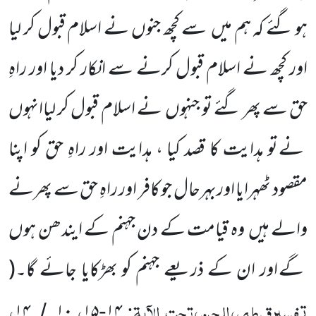
ہو گئے کہ ہم میں
سے کچھ جنوں نے اسلام قبول کر لیا
اور کچھ نے اسلام قبول کرنے سے انکار کر دیا اور راہِ
حق سے پھر گئے تو جنہوں
نے اسلام قبول کر لیاانہوں
نے تو ہدایت کا قصد کیا ، ہدایت اور راہِ حق کو اپنا
مقصود ٹھہرایا اوربہرحال جو کافر اور راہِ حق سے پھرنے
والے ہیں
وہ قیامت کے دن جہنم کے ایندھن ہوں
گے اور ان کے ذریعے جہنم کو بھڑکایا جائے گا۔
(
تفسیرقرطبی،الجن،تحت الآیۃ:
،
،
۱۴
۱۰
۱۵
۱۴
/
-