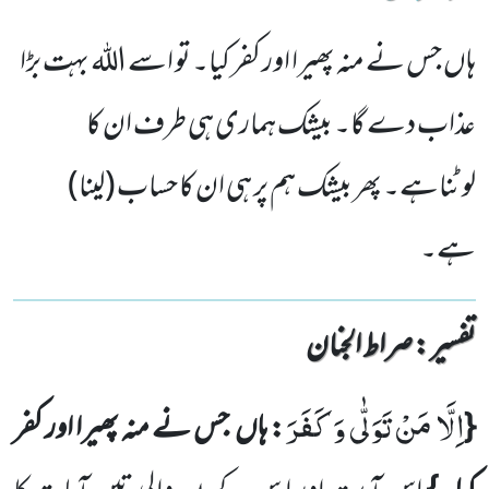
ہاں جس نے منہ پھیرا اور کفر کیا۔ تو اسے اللہ بہت بڑا
عذاب دے گا۔ بیشک ہماری ہی طرف ان کا
لوٹناہے۔ پھر بیشک ہم پر ہی ان کا حساب (لینا)
ہے۔
تفسیر : ‎صراط الجنان
اِلَّا مَنْ تَوَلّٰى وَ كَفَرَ
{
: ہاں
جس نے منہ پھیرا اور کفر