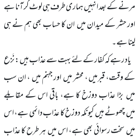
مرنے کے بعد انہیں
ہماری طرف ہی لوٹ کر آنا ہے
اور حشر کے میدان میں
ان کا حساب بھی ہم نے ہی
لینا ہے۔
یاد رہے کہ کفار کے لئے بہت سے عذاب ہیں : نَزع
کے وقت، قبرمیں ، محشر میں
اور جہنم میں
، ان سب
میں
بڑا عذاب دوزخ کا ہے، باقی اس کے مقابلے
میں
چھوٹے ہیں
کیونکہ دوزخ کا عذاب دائمی ہے، اس
میں
سخت رسوائی بھی ہے، اس میں
ہر طرح کا عذاب