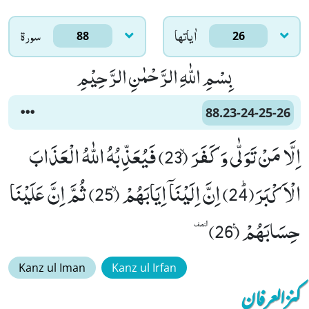
اٰياتها
سورۃ
88
26
بِسْمِ اللّٰهِ الرَّحْمٰنِ الرَّحِیْمِ
88.23-24-25-26
اِلَّا مَنْ تَوَلّٰى وَ كَفَرَۙ (23) فَیُعَذِّبُهُ اللّٰهُ الْعَذَابَ
الْاَكْبَرَﭤ(24) اِنَّ اِلَیْنَاۤ اِیَابَهُمْۙ (25) ثُمَّ اِنَّ عَلَیْنَا
حِسَابَهُمْ۠ (26)ٜ
Kanz ul Iman
Kanz ul Irfan
کنزالعرفان