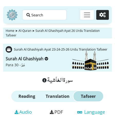
Search
Go
Home
➤
Al-Quran
➤
Surah Al Ghashiyah Ayat 26 Urdu Translation
Tafseer
Surah Al Ghashiyah Ayat 23-24-25-26 Urdu Translation Tafseer
Surah Al Ghashiyah
عَمَّ
Para 30 -
سورة الغاشية
Reading
Translation
Tafseer
Audio
PDF
Language