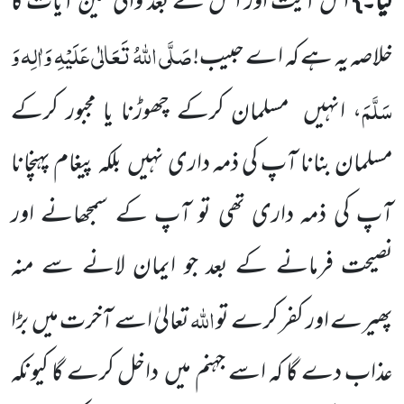
کیا۔}
اس آیت اور ا س کے بعد والی تین آیات کا
صَلَّی اللّٰہُ تَعَالٰی عَلَیْہِ وَاٰلِہ وَ
خلاصہ یہ ہے
کہ اے حبیب!
سَلَّمَ
، انہیں
مسلمان کرکے چھوڑنا یا مجبور کرکے
مسلمان بنانا آپ کی ذمہ داری نہیں
بلکہ پیغام پہنچانا
آپ کی ذمہ داری تھی تو آپ کے سمجھانے اور
نصیحت فرمانے کے بعد جو ایمان لانے سے منہ
اللّٰہ
پھیرے
اور کفر کرے تو
تعالیٰ اسے آخرت میں
بڑا
عذاب دے گا کہ اسے جہنم میں
داخل کرے گا کیونکہ