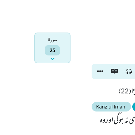
سورۃ
25
(22
Kanz ul Iman
 نہ ہوگی اوروہ