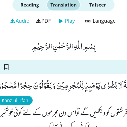
Reading
Translation
Tafseer
Audio
PDF
Play
Language
بِسْمِ اللّٰهِ الرَّحْمٰنِ الرَّحِیْمِ
كَةَ لَا بُشْرٰى یَوْمَىٕذٍ لِّلْمُجْرِمِیْنَ وَ یَقُوْلُوْنَ حِجْرًا مَّحْجُوْرًا
Kanz ul Irfan
رشتوں کو دیکھیں گے تواس دن مجرموں کے لئے کوئی خوشخبری