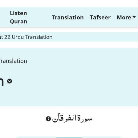
Listen
Translation
Tafseer
More
Quran
t 22 Urdu Translation
Translation
n
سورة الفرقان