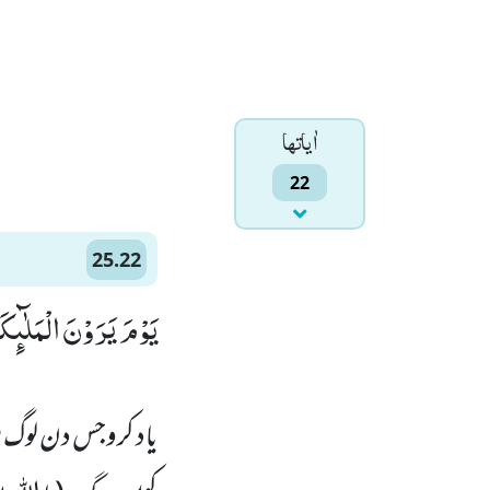
اٰياتها
22
25.22
یَوْمَ یَرَوْنَ الْمَلٰٓىٕ)
یاد کروجس دن لوگ ف