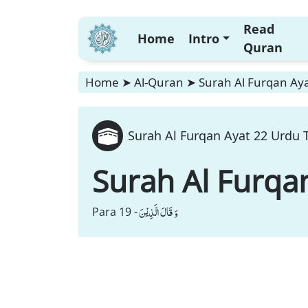
Read
Home
Intro
Quran
Home
➤
Al-Quran
➤
Surah Al Furqan Aya
Surah Al Furqan Ayat 22 Urdu 
Surah Al Furqa
وَ قَالَ الَّذِیْنَ
Para 19 -