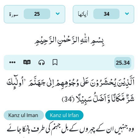
اٰياتها
سورۃ
25
34
بِسْمِ اللّٰهِ الرَّحْمٰنِ الرَّحِیْمِ
25.34
اَلَّذِیْنَ یُحْشَرُوْنَ عَلٰى وُجُوْهِهِمْ اِلٰى جَهَنَّمَۙ-اُولٰٓىٕكَ
شَرٌّ مَّكَانًا وَّ اَضَلُّ سَبِیْلًا۠ (34)
Kanz ul Iman
Kanz ul Irfan
وہ جنہیں ان کے چہروں کے بل جہنم کی طرف ہانکا جائے