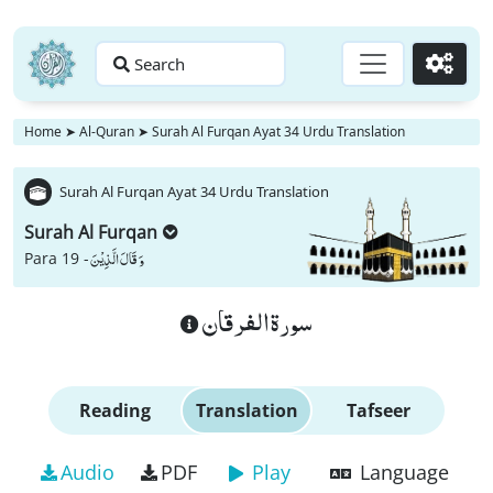
Search
Go
Home
➤
Al-Quran
➤
Surah Al Furqan Ayat 34 Urdu Translation
Surah Al Furqan Ayat 34 Urdu Translation
Surah Al Furqan
وَ قَالَ الَّذِیْنَ
Para 19 -
سورة الفرقان
Reading
Translation
Tafseer
Audio
PDF
Play
Language