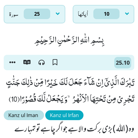
اٰياتها
سورۃ
25
10
بِسْمِ اللّٰهِ الرَّحْمٰنِ الرَّحِیْمِ
25.10
تَبٰرَكَ الَّذِیْۤ اِنْ شَآءَ جَعَلَ لَكَ خَیْرًا مِّنْ ذٰلِكَ جَنّٰتٍ
تَجْرِیْ مِنْ تَحْتِهَا الْاَنْهٰرُۙ-وَ یَجْعَلْ لَّكَ قُصُوْرًا(10)
Kanz ul Iman
Kanz ul Irfan
وہ (اللہ ) بڑی برکت والا ہے جو اگر چاہے تو تمہارے