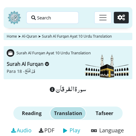
Search
Go
Home
➤
Al-Quran
➤
Surah Al Furqan Ayat 10 Urdu Translation
Surah Al Furqan Ayat 10 Urdu Translation
Surah Al Furqan
قَدْ اَفْلَحَ
Para 18 -
سورة الفرقان
Reading
Translation
Tafseer
Audio
PDF
Play
Language