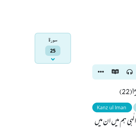
سورۃ
25
(22
Kanz ul Iman
ٰہی ہم میں ان میں