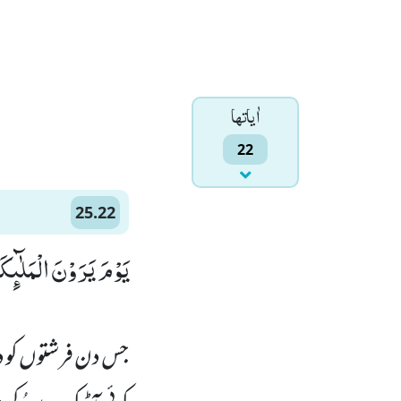
اٰياتها
22
25.22
یَوْمَ یَرَوْنَ الْمَلٰٓىٕ)
جس دن فرشتوں کو دیک