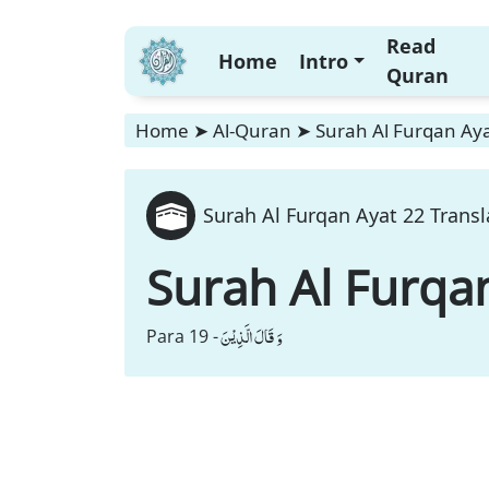
Read
Home
Intro
Quran
Home
➤
Al-Quran
➤
Surah Al Furqan Aya
Surah Al Furqan Ayat 22 Transl
Surah Al Furqa
وَ قَالَ الَّذِیْنَ
Para 19 -