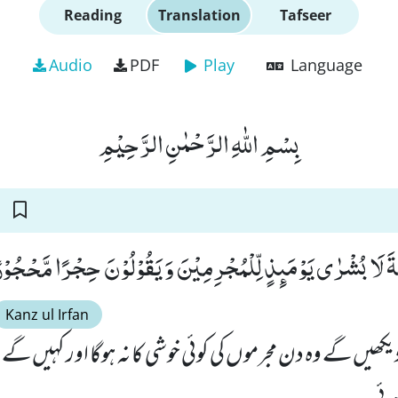
Reading
Translation
Tafseer
Audio
PDF
Play
Language
بِسْمِ اللّٰهِ الرَّحْمٰنِ الرَّحِیْمِ
كَةَ لَا بُشْرٰى یَوْمَىٕذٍ لِّلْمُجْرِمِیْنَ وَ یَقُوْلُوْنَ حِجْرًا مَّحْجُوْرًا
Kanz ul Irfan
ھیں گے وہ دن مجرموں کی کوئی خوشی کا نہ ہوگا اور کہیں گے ال