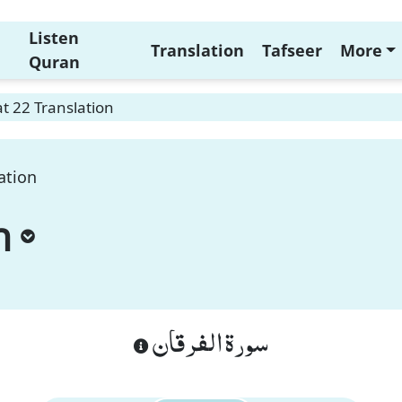
Listen
Translation
Tafseer
More
Quran
t 22 Translation
ation
n
سورة الفرقان