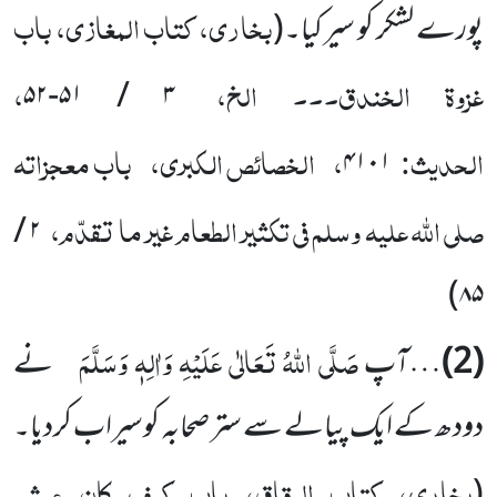
بخاری، کتاب المغازی، باب
پورے لشکر کو سیر کیا۔
(
غزوۃ الخندق۔۔۔ الخ،
،
۳ / ۵۱-۵۲
الحدیث:
،
الخصائص الکبری،
باب معجزاتہ
۴۱۰۱
صلی اللہ علیہ وسلم فی تکثیر الطعام غیر ما تقدّم،
۲ /
۸۵)
صَلَّی اللہُ تَعَالٰی عَلَیْہِ وَاٰلِہٖ وَسَلَّمَ
(2)
…آپ
نے
دودھ کے ایک پیالے سے ستر صحابہ کوسیراب کردیا۔
بخاری، کتاب الرقاق، باب کیف کان عیش
(