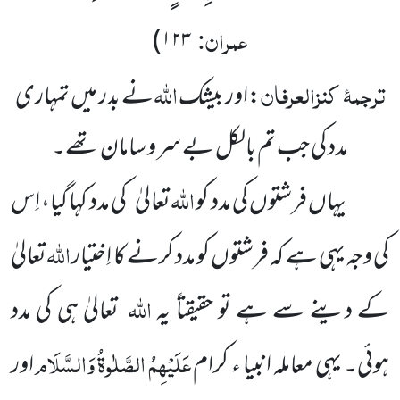
عمران:
۱۲۳)
ترجمۂ
کنزالعرفان
اللہ
:اور بیشک
نے بدر میں تمہاری
مدد کی جب تم بالکل بے سر و سامان تھے۔
اللہ
یہاں فرشتوں کی مدد کو
تعالیٰ
کی مدد کہا گیا، اِس
اللہ
کی وجہ یہی ہے کہ فرشتوں کو مدد کرنے کا اِختیار
تعالیٰ
اللہ
کے دینے سے ہے تو حقیقتاً یہ
تعالیٰ ہی کی مدد
عَلَیْہِمُ الصَّلٰوۃُ وَالسَّلَام
ہوئی۔ یہی معاملہ انبیا ء کرام
اور