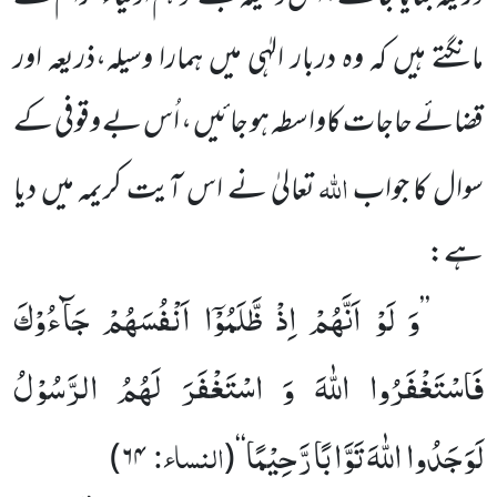
مانگتے ہیں کہ وہ دربار الہٰی میں ہمارا وسیلہ،ذریعہ اور
قضائے حاجات کاواسطہ ہو جائیں ، اُس بے وقوفی کے
اللہ
سوال کا جواب
تعالیٰ نے اس آیت کریمہ میں دیا
ہے:
وَ لَوْ اَنَّهُمْ اِذْ ظَّلَمُوْۤا اَنْفُسَهُمْ جَآءُوْكَ
’’
فَاسْتَغْفَرُوا اللّٰهَ وَ اسْتَغْفَرَ لَهُمُ الرَّسُوْلُ
لَوَجَدُوا اللّٰهَ تَوَّابًا رَّحِیْمًا
النساء:
۶۴)
(
‘‘