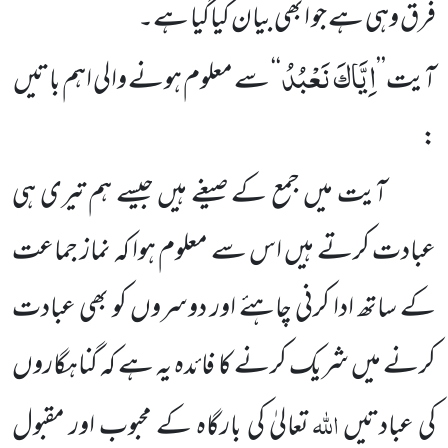
فرق وہی ہے جو ابھی بیان کیاگیا ہے۔
اِیَّاكَ نَعْبُدُ
آیت’’
‘‘ سے معلوم ہونے والی اہم باتیں
:
آیت میں جمع کے صیغے ہیں جیسے ہم تیری ہی
عبادت کرتے ہیں اس سے معلوم ہوا کہ نماز جماعت
کے ساتھ ادا کرنی چاہئے اور دوسروں کو بھی عبادت
کرنے میں شریک کرنے کا فائدہ یہ ہے کہ گناہگاروں
اللہ
کی عبادتیں
تعالیٰ کی بارگاہ کے محبوب اور مقبول