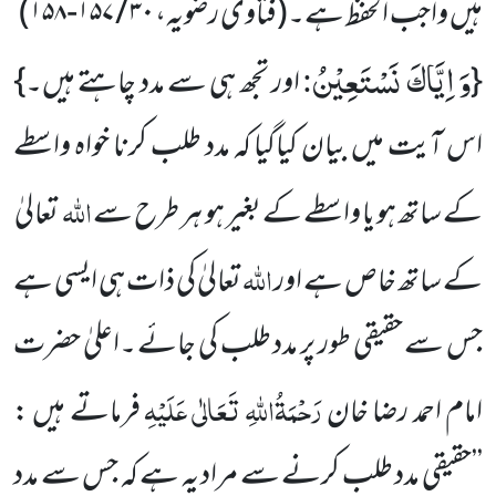
ہیں واجب الحفظ ہے۔
(فتاوی رضویہ،
۳۰ / ۱۵۷-۱۵۸)
وَ اِیَّاكَ نَسْتَعِیْنُ
:
{
اور تجھ ہی سے مدد چاہتے ہیں۔}
اس آیت میں بیان کیاگیا کہ مدد طلب کرنا خواہ واسطے
اللہ
کے ساتھ ہو یا واسطے کے بغیر ہو ہر طرح سے
تعالیٰ
اللہ
کے ساتھ خاص ہے اور
تعالیٰ کی ذات ہی ایسی ہے
جس سے حقیقی طور پر مدد طلب کی جائے ۔اعلیٰ حضرت
رَحْمَۃُاللہِ تَعَالٰی عَلَیْہِ
امام احمد رضا خان
فرماتے ہیں :
’’حقیقی مدد طلب کرنے سے مراد یہ ہے کہ جس سے مدد