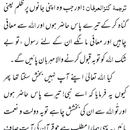
ترجمۂ
کنزالعرفان
:اور جب وہ اپنی جانوں پر ظلم یعنی
اللہ
گناہ کر کے تیرے پاس حاضر ہوں اور
سے معافی
چاہیں اور معافی مانگے ان کے لئے رسول ،تو بے
اللہ
شک
کو توبہ قبول کرنے والا مہربان پائیں گے۔
اللہ
کیا
تعالیٰ اپنے آپ نہیں بخش سکتا تھا پھر
کیوں یہ فرمایا کہ اے نبی! تیرے پاس حاضر ہوں
اللہ
اورتُو
سے ان کی بخشش چاہے تویہ دولت و نعمت
پائیں۔ یہی ہمارا مطلب ہے جو قرآن کی آیت صاف