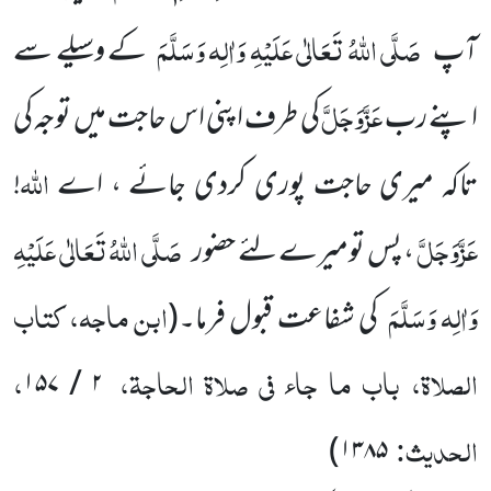
صَلَّی اللہُ تَعَالٰی عَلَیْہِ وَاٰلِہ وَسَلَّمَ
آپ
کے وسیلے سے
عَزَّوَجَلَّ
اپنے رب
کی طرف اپنی اس حاجت میں توجہ کی
اللہ
تاکہ میری حاجت پوری کردی جائے ، اے
!
عَزَّوَجَلَّ
صَلَّی اللہُ تَعَالٰی عَلَیْہِ
، پس تومیرے لئے حضور
وَاٰلِہ وَسَلَّمَ
ابن ماجہ، کتاب
کی شفاعت قبول فرما۔
(
الصلاۃ، باب ما جاء فی صلاۃ الحاجۃ،
،
۲ / ۱۵۷
الحدیث:
۱۳۸۵)