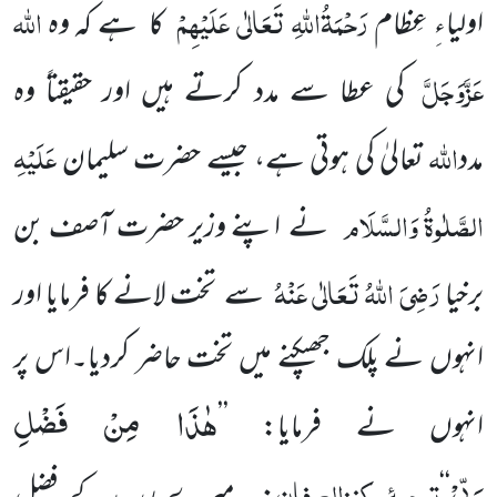
رَحْمَۃُاللہِ تَعَالٰی عَلَیْہِمْ
اللہ
اولیاءِ عِظام
کا ہے کہ وہ
عَزَّوَجَلَّ
کی عطا سے مدد کرتے ہیں اور حقیقتاً وہ
اللہ
عَلَیْہِ
مدد
تعالیٰ کی ہوتی ہے، جیسے حضرت سلیمان
الصَّلٰوۃُ وَالسَّلَام
نے اپنے وزیر حضرت آصف بن
رَضِیَ اللہُ تَعَالٰی عَنْہُ
برخیا
سے تخت لانے کا فرمایا اور
انہوں نے پلک جھپکنے میں تخت حاضر کردیا۔اس پر
هٰذَا مِنْ فَضْلِ
انہوں نے فرمایا: ’’
رَبِّیْ
ترجمۂ
کنزالعرفان