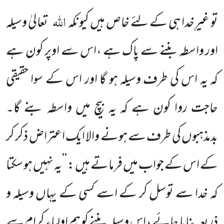
اللہ
تو غیرِخدا ہی کے لئے خاص ہیں کیونکہ
تعالیٰ وسیلہ
اور واسطہ بننے سے پاک ہے ،اس سے اوپر کون ہے
کہ یہ اس کی طرف وسیلہ ہو گا اور اس کے سوا حقیقی
حاجت روا کون ہے کہ یہ بیچ میں واسطہ بنے گا۔
بدمذہبوں کی طرف سے ہونے والا ایک اعتراض ذکر کر
کے اس کے جواب میں فرماتے ہیں : ’’یہ نہیں ہو سکتا
کہ خدا سے توسل کر کے اسے کسی کے یہاں وسیلہ و
ذریعہ بنایا جائے ، اس وسیلہ بننے کو ہم اولیاء کرام سے