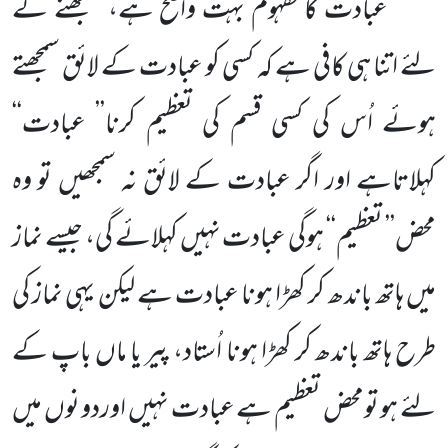
عبادت کامفہوم بہت واضح ہے، سمجھنے کے
لئے اتنا ہی کافی ہے کہ کسی کو عبادت کے لائق سمجھتے
ہوئے اُس کی کسی قسم کی تعظیم کرنا’’ عبادت‘‘
کہلاتاہے اور اگر عبادت کے لائق نہ سمجھیں تو وہ
محض’’ تعظیم‘‘ ہوگی عبادت نہیں کہلائے گی، جیسے نماز
میں ہاتھ باندھ کر کھڑا ہونا عبادت ہے لیکن یہی نماز کی
طرح ہاتھ باندھ کر کھڑا ہونا اُستاد، پیر یا ماں باپ کے
لئے ہو تومحض تعظیم ہے عبادت نہیں اوردو نوں میں