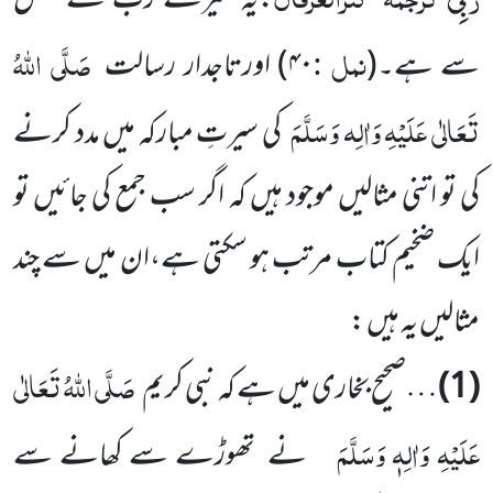
‘‘
:یہ میرے رب کے فضل
نمل :
صَلَّی اللہُ
سے ہے۔
(
۴۰)
اورتاجدار رسالت
تَعَالٰی عَلَیْہِ وَاٰلِہ وَسَلَّمَ
کی سیرتِ مبارکہ میں مدد کرنے
کی تو اتنی مثالیں موجود ہیں کہ اگر سب جمع کی جائیں تو
ایک ضخیم کتاب مرتب ہو سکتی ہے،ان میں سے چند
مثالیں یہ ہیں :
صَلَّی اللہُ تَعَالٰی
(1)
…صحیح بخاری میں ہے کہ نبی کریم
عَلَیْہِ وَاٰلِہٖ وَسَلَّمَ
نے تھوڑے سے کھانے سے