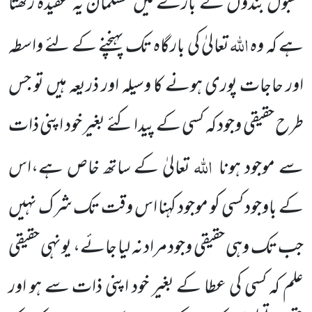
مقبول بندوں کے بارے میں مسلمان یہ عقیدہ رکھتا
اللہ
ہے کہ وہ
تعالیٰ کی بارگاہ تک پہنچنے کے لئے واسطہ
اور حاجات پوری ہونے کا وسیلہ اور ذریعہ ہیں تو جس
طرح حقیقی وجود کہ کسی کے پیدا کئے بغیر خود اپنی ذات
اللہ
سے موجود ہونا
تعالیٰ کے ساتھ خاص ہے،اس
کے باوجود کسی کو موجود کہنا اس وقت تک شرک نہیں
جب تک وہی حقیقی وجود مراد نہ لیا جائے، یونہی حقیقی
علم کہ کسی کی عطا کے بغیر خود اپنی ذات سے ہو اور