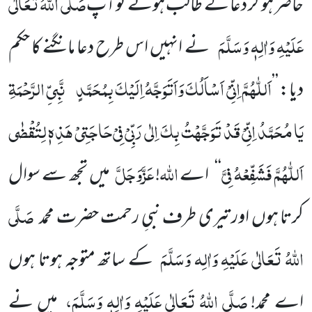
صَلَّی اللہُ تَعَالٰی
حاضر ہو کر دعا کے طالب ہوئے تو آپ
عَلَیْہِ وَاٰلِہٖ وَسَلَّمَ
نے انہیں اس طرح دعا مانگنے کا حکم
اَللّٰہُمَّ اِنِّیْ اَسْاَلُکَ وَاَتَوَجَّہُ اِلَیْکَ بِمُحَمَّدٍ
نَّبِیِّ الرَّحْمَۃِ
دیا: ’’
یَا مُحَمَّدُ اِنِّیْ قَدْ تَوَجَّہْتُ بِکَ اِلٰی رَبِّیْ فِیْ حَاجَتِیْ ہَذِہٖ لِتُقْضٰی
اَللّٰہُمَّ فَشَفِّعْہُ فِیَّ
اللہ
عَزَّوَجَلَّ
‘‘
اے
!
میں تجھ سے سوال
صَلَّی
کرتا ہوں اور تیری طرف نبیِ رحمت حضرت محمد
اللہُ تَعَالٰی عَلَیْہِ وَاٰلِہ وَسَلَّمَ
کے ساتھ متوجہ ہوتا ہوں
صَلَّی اللہُ تَعَالٰی عَلَیْہِ وَاٰلِہٖ وَسَلَّمَ
،
اے محمد!
میں نے