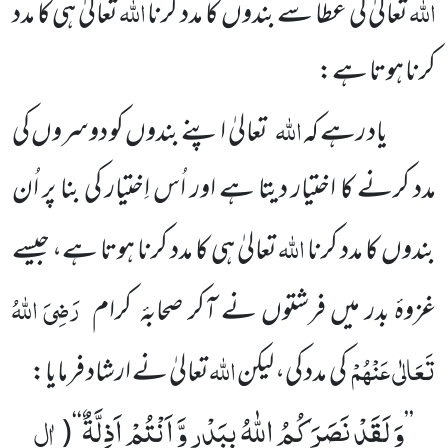
اللہ
اللہ
تعالیٰ کی عطا سے بندوں کا مدد کرنا
تعالیٰ ہی کا مدد
کرنا ہوتا ہے:
اللہ
یاد رہے کہ
تعالیٰ اپنے بندوں کو دوسروں کی
مدد کرنے کا اختیار دیتا ہے اور اُس اِختیار کی بنا پر اُن
اللہ
بندوں کا مدد کرنا
تعالیٰ ہی کا مدد کرنا ہوتا ہے، جیسے
رَضِیَ اللہُ
غزوۂ بدر میں فرشتوں نے آکر صحابۂ کرام
تَعَالٰی عَنْہُمْ
اللہ
کی مدد کی، لیکن
تعالیٰ نے ارشاد فرمایا:
وَ لَقَدْ نَصَرَكُمُ اللّٰهُ بِبَدْرٍ وَّ اَنْتُمْ اَذِلَّةٌ
اٰل
(
‘‘
’’