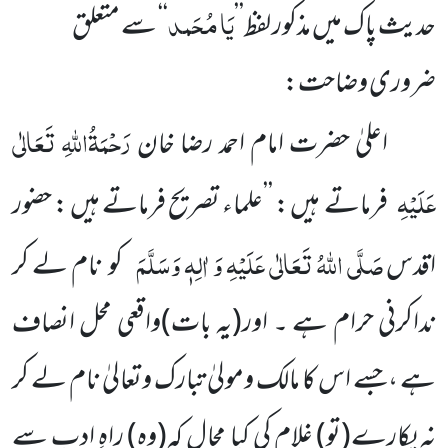
یَا مُحَمد
حدیث پاک میں مذکور لفظ’’
‘‘ سے متعلق
ضروری وضاحت:
رَحْمَۃُاللہِ تَعَالٰی
اعلیٰ حضرت امام احمد رضا خان
عَلَیْہِ
فرماتے ہیں : ’’علماء تصریح فرماتے ہیں : حضور
صَلَّی اللہُ تَعَالٰی عَلَیْہِ وَ اٰلِہٖ وَسَلَّمَ
اقدس
کو نام لے کر
نداکرنی حرام ہے ۔ اور(یہ بات)واقعی محل انصاف
ہے ،جسے اس کا مالک ومولیٰ تبارک وتعالیٰ نام لے کر
نہ پکارے(تو) غلام کی کیا مجال کہ(وہ) راہِ ادب سے