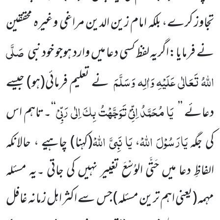
تجاوز کرے، بلکہ امام زین الدین مراغی وغیرہ محققین
صَلَّی
نے فرمایا:اگریہ لفظ کسی دعا میں وارد ہوجو خود نبی
اللہُ تَعَالٰی عَلَیْہِ وَاٰلِہ وَسَلَّمَ
نے تعلیم فرمائی(ہو) جیسے
یَا مُحَمَّدُ اِنِّیْ تَوَجَّہْتُ بِکَ اِلٰی رَبِّیْ
دعائے ’’
‘‘۔تاہم اس
یَارَسُوْلَ اللہْ
یَا نَبِیَّ اللہْ
کی جگہ
،
(کہنا) چاہیے ، حالانکہ
الفاظِ دعا میں حَتَّی الوُسْعَ تغییر نہیں کی جاتی ۔یہ مسئلہ
مہمہ(یعنی اہم ترین مسئلہ) جس سے اکثر اہل زمانہ غافل