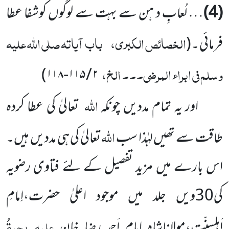
(4)
… لُعابِ د ہن سے بہت سے لوگوں کوشفا عطا
الخصائص الکبری،
باب آیاتہ صلی اللہ علیہ
فرمائی ۔
(
وسلم فی ابراء المرضی۔۔۔ الخ،
۲ / ۱۱۵-۱۱۸)
اللہ
اور یہ تمام مددیں چونکہ
تعالیٰ کی عطا کردہ
اللہ
طاقت سے تھیں لہٰذا سب
تعالیٰ کی ہی مددیں ہیں۔
اس بارے میں مزید تفصیل کے لئے فتاوی رضویہ
کی30ویں جلد میں موجود اعلیٰ حضرت،اِمامِ
علیہ رحمۃُ
اَہلسنّت،مولاناشاہ امام اَحمد رضا خان