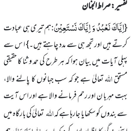
تفسیر : ‎صراط الجنان
اِیَّاكَ نَعْبُدُ وَ اِیَّاكَ نَسْتَعِیْنُ
:
{
ہم تیری ہی عبادت
کرتے ہیں اور تجھ ہی سے مدد چاہتے ہیں۔} ا س سے
پہلی آیات میں بیان ہوا کہ ہر طرح کی حمد و ثنا کا حقیقی
اللہ
مستحق
تعالیٰ ہے جو کہ سب جہانوں کا پالنے والا،
بہت مہربا ن اور رحم فرمانے والا ہے اور اس آیت
اللہ
سے بندوں کو سکھایا جارہا ہے کہ
تعالیٰ کی بارگاہ میں
اللہ
عَزَّوَجَلَّ