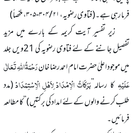
فرما رہی ہے۔
(فتاوی رضویہ،
۲۱ / ۳۰۴-۳۰۵
، ملخصاً)
زیر تفسیر آیت کریمہ کے بارے میں مزید
تفصیل جاننے کے لئے فتاوی رضویہ کی 21ویں جلد
رَحْمَۃُاللہِ تَعَالٰی
میں موجود اعلیٰ حضرت امام احمد رضا خان
عَلَیْہِ
بَرَکَاتُ الْاِمْدَادْ لِاَہْلِ الْاِسْتِمْدَادْ
کا رسالہ’’
(مدد
طلب کرنے والوں کے لئے امداد کی برکتیں)
‘‘کا مطالعہ
فرمائیں۔