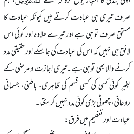
اپنی بندگی کا اظہار یوں کرو کہ اے
!
، ہم
صرف تیری ہی عبادت کرتے ہیں کیونکہ عبادت کا
مستحق صرف تو ہی ہے اور تیرے علاوہ اور کوئی اس
لائق ہی نہیں کہ اس کی عبادت کی جا سکے اور حقیقی مدد
کرنے والا بھی تو ہی ہے۔تیری اجازت و مرضی کے
بغیر کوئی کسی کی کسی قسم کی ظاہری، باطنی، جسمانی
روحانی، چھوٹی بڑی کوئی مدد نہیں کرسکتا۔
عبادت اور تعظیم میں فرق: