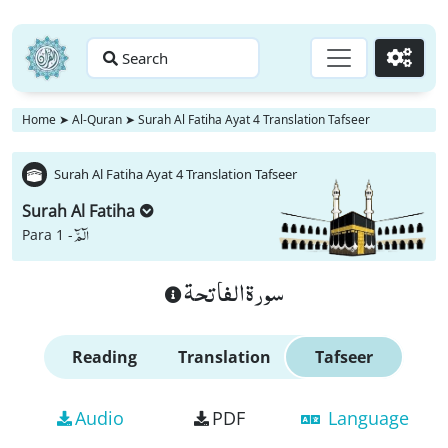
Search
Go
Home
➤
Al-Quran
➤
Surah Al Fatiha Ayat 4 Translation Tafseer
Surah Al Fatiha Ayat 4 Translation Tafseer
Surah Al Fatiha
الٓمّٓ
Para 1 -
سورة الفاتحة
Reading
Translation
Tafseer
Audio
PDF
Language