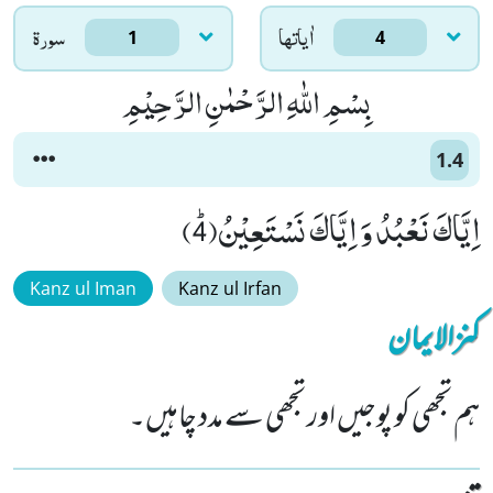
اٰياتها
سورۃ
1
4
بِسْمِ اللّٰهِ الرَّحْمٰنِ الرَّحِیْمِ
1.4
اِیَّاكَ نَعْبُدُ وَ اِیَّاكَ نَسْتَعِیْنُﭤ(4)
Kanz ul Iman
Kanz ul Irfan
کنزالایمان
ہم تجھی کو پوجیں اور تجھی سے مدد چاہیں۔