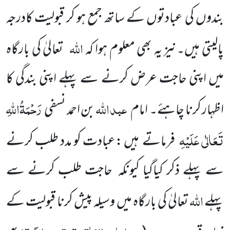
بندوں کی عبادتوں کے ساتھ جمع ہو کر قبولیت کادرجہ
اللہ
پالیتی ہیں۔نیز یہ بھی معلوم ہوا کہ
تعالیٰ کی بارگاہ
میں اپنی حاجت عرض کرنے سے پہلے اپنی بندگی کا
عبد
اللہ
رَحْمَۃُاللہِ
اظہار کرنا چاہئے۔ امام
بن احمد نسفی
تَعَالٰی عَلَیْہِ
فرماتے ہیں :عبادت کو مدد طلب کرنے
سے پہلے ذکر کیاگیا کیونکہ حاجت طلب کرنے سے
اللہ
پہلے
تعالیٰ کی بارگاہ میں وسیلہ پیش کرنا قبولیت کے