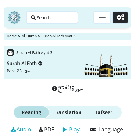
Search
Go
Home
➤
Al-Quran
➤
Surah Al Fath Ayat 3
Surah Al Fath Ayat 3
Surah Al Fath
حٰمٓ
Para 26 -
سورة الفتح
Reading
Translation
Tafseer
Audio
PDF
Play
Language