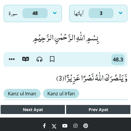
اٰياتها
سورۃ
48
3
بِسْمِ اللّٰهِ الرَّحْمٰنِ الرَّحِیْمِ
48.3
وَّ یَنْصُرَكَ اللّٰهُ نَصْرًا عَزِیْزًا(3)
Kanz ul Iman
Kanz ul Irfan
Next
Ayat
Prev
Ayat