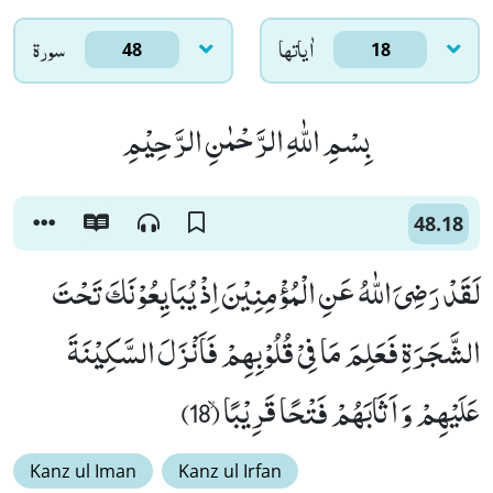
اٰياتها
سورۃ
48
18
بِسْمِ اللّٰهِ الرَّحْمٰنِ الرَّحِیْمِ
48.18
لَقَدْ رَضِیَ اللّٰهُ عَنِ الْمُؤْمِنِیْنَ اِذْ یُبَایِعُوْنَكَ تَحْتَ
الشَّجَرَةِ فَعَلِمَ مَا فِیْ قُلُوْبِهِمْ فَاَنْزَلَ السَّكِیْنَةَ
عَلَیْهِمْ وَ اَثَابَهُمْ فَتْحًا قَرِیْبًاۙ (18)
Kanz ul Iman
Kanz ul Irfan