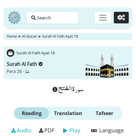
Search
Go
Home
➤
Al-Quran
➤
Surah Al Fath Ayat 18
Surah Al Fath Ayat 18
Surah Al Fath
حٰمٓ
Para 26 -
سورة الفتح
Reading
Translation
Tafseer
Audio
PDF
Play
Language