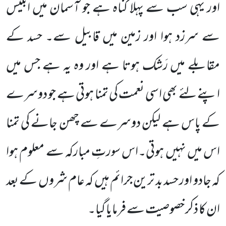
اور یہی سب سے پہلا گناہ ہے جو آسمان میں ابلیس
سے سرزد ہوا اور زمین میں قابیل سے۔ حسد کے
مقابلے میں رَشک ہوتا ہے اور وہ یہ ہے جس میں
اپنے لئے بھی اسی نعمت کی تمنا ہوتی ہے جو دوسرے
کے پاس ہے لیکن دوسرے سے چھن جانے کی تمنا
اس میں نہیں ہوتی۔اس سورتِ مبارکہ سے معلوم ہوا
کہ جادو اور حسد بد ترین جرائم ہیں کہ عام شروں کے بعد
ان کا ذکر خصوصیت سے فرمایا گیا۔