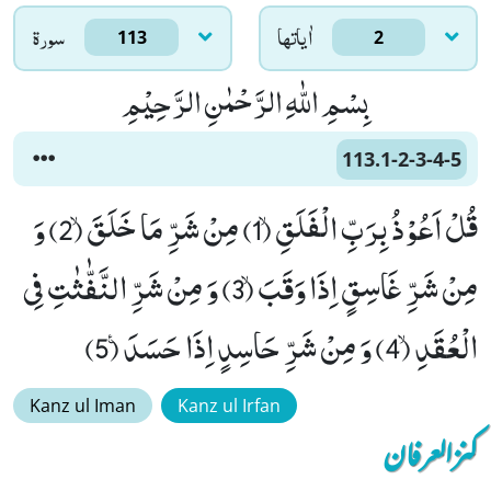
اٰياتها
سورۃ
113
2
بِسْمِ اللّٰهِ الرَّحْمٰنِ الرَّحِیْمِ
113.1-2-3-4-5
قُلْ اَعُوْذُ بِرَبِّ الْفَلَقِۙ (1) مِنْ شَرِّ مَا خَلَقَۙ (2) وَ
مِنْ شَرِّ غَاسِقٍ اِذَا وَقَبَۙ (3) وَ مِنْ شَرِّ النَّفّٰثٰتِ فِی
الْعُقَدِۙ (4) وَ مِنْ شَرِّ حَاسِدٍ اِذَا حَسَدَ۠ (5)
Kanz ul Iman
Kanz ul Irfan
کنزالعرفان