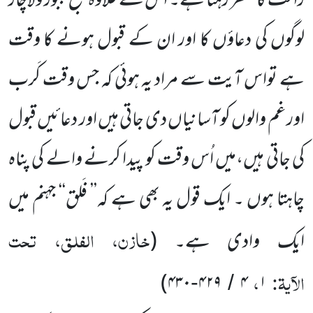
راحت کا منتظر رہتا ہے۔ اس کے علاوہ صبح مجبور ولاچار
لوگوں کی دعاؤں کا اور ان کے قبول ہونے کا وقت
ہے تواس آیت سے مراد یہ ہوئی کہ جس وقت کَرب
اور غم والوں کو آسانیاں دی جاتی ہیں اور دعائیں قبول
کی جاتی ہیں،میں اُس وقت کو پیدا کرنے والے کی پناہ
چاہتا ہوں ۔ ایک قول یہ بھی ہے کہ’’ فَلق‘‘ جہنم میں
خازن، الفلق، تحت
ایک وادی ہے۔
(
الآیۃ:
،
)
۴۳۰
۴۲۹
۴
۱
-
/