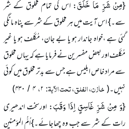
مِنْ شَرِّ مَا خَلَقَ
{
: اس کی تمام مخلوق کے شر
سے۔} اس آیت میں ہر مخلوق کے شر سے پناہ مانگی
گئی ہے ،خواہ جاندار ہو یا بے جان، مُکَلّف ہو یا غیر
مُکَلّف اور بعض مفسرین نے فرمایا ہے کہ یہاں مخلوق
سے مراد خاص ابلیس ہے جس سے بدتر مخلوق میں کوئی
خازن، الفلق، تحت الآیۃ:
،
نہیں۔
(
۲
۴
۴۳۰
)
/
وَ مِنْ شَرِّ غَاسِقٍ اِذَا وَقَبَ
{
: اورسخت اندھیری
رات کے شر سے جب وہ چھاجائے۔}اُمُّ المؤمنین