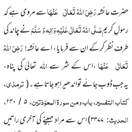
رَضِیَ اللّٰہُ تَعَالٰی
عَنْہَا
حضرت عائشہ
سے مروی ہے کہ
صَلَّی اللّٰہُ تَعَالٰی عَلَیْہِ وَاٰلِہ وَ سَلَّمَ
رسولِ کریم
نے چاند کی
رَضِیَ اللّٰہُ
طرف نظر کرکے ان سے فرمایا ، اے عائشہ!
تَعَالٰی
عَنْہَا
اللّٰہ
،اس کے شر سے
تعالیٰ کی پناہ،
ترمذی،
یہ جب ڈوب جائے تواندھیراہو جاتاہے ۔
(
کتاب التفسیر، باب ومن سورۃ المعوّذتین،
،
۲۴۰
۵
/
الحدیث:
۳۳۷۷
)
اس سے مراد مہینے کی آخری راتیں