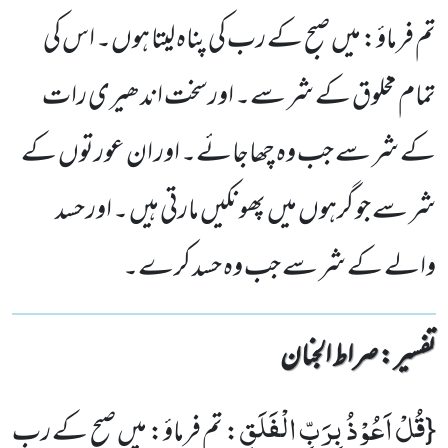
تم فرماؤ: میں صبح کے رب کی پناہ لیتا ہوں۔ اس کی
تمام مخلوق کے شر سے۔ اورسخت اندھیری رات
کے شر سے جب وہ چھاجائے۔ اور ان عورتوں کے
شر سے جو گرہوں میں پھونکیں مارتی ہیں ۔ اور حسد
والے کے شر سے جب وہ حسد کرے۔
تفسیر : ‎صراط الجنان
قُلْ اَعُوْذُ بِرَبِّ الْفَلَقِ
{
: تم فرماؤ: میں صبح کے رب