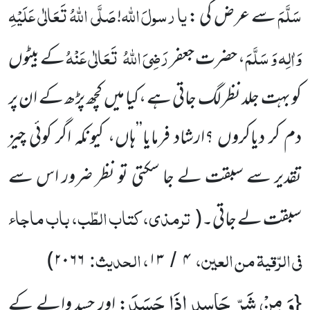
سَلَّمَ
یا
رسولَ
اللّٰہ
صَلَّی اللّٰہُ تَعَالٰی عَلَیْہِ
سے عرض کی :
!
وَاٰلِہ وَ سَلَّمَ
رَضِیَ اللّٰہُ
تَعَالٰی عَنْہُ
، حضرت جعفر
کے بیٹوں
کو بہت جلد نظر لگ جاتی ہے ،کیا میں کچھ پڑھ کے ان پر
دم کر دیاکروں ؟ارشاد فرمایا’’ہاں، کیونکہ اگر کوئی چیز
تقدیر سے سبقت لے جا سکتی تو نظر ضرور اس سے
ترمذی، کتاب الطّب، باب ماجاء
سبقت لے جاتی۔
(
فی الرّقیۃ من العین،
، الحدیث:
)
۲۰۶۶
۱۳
۴
/
وَ مِنْ شَرِّ حَاسِدٍ اِذَا حَسَدَ
{
: اور حسد والے کے