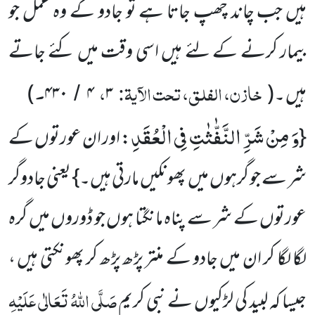
ہیں جب چاند چھپ جاتا ہے تو جادو کے وہ عمل جو
بیمار کرنے کے لئے ہیں اسی وقت میں کئے جاتے
خازن، الفلق، تحت الآیۃ:
،
۔
ہیں ۔
(
۳
۴
۴۳۰
)
/
وَ مِنْ شَرِّ النَّفّٰثٰتِ فِی الْعُقَدِ
{
: اور ان عورتوں کے
شر سے جو گرہوں میں پھونکیں مارتی ہیں۔} یعنی جادوگر
عورتوں کے شر سے پناہ مانگتا ہوں جو ڈوروں میں گرہ
لگا لگا کر ان میں جادو کے منتر پڑھ پڑھ کر پھونکتی ہیں ،
صَلَّی اللّٰہُ تَعَالٰی عَلَیْہِ
جیسا کہ لبید کی لڑکیوں نے نبی کریم