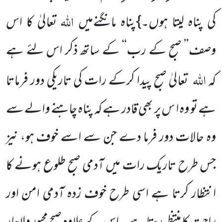
اللّٰہ
کی پناہ لیتا ہوں۔}پناہ مانگنےمیں
تعالیٰ کا اس
وصف’’ صبح کے رب‘‘ کے ساتھ ذکر اس لئے ہے
اللّٰہ
کہ
تعالیٰ صبح پیدا کرکے رات کی تاریکی دور فرماتا
ہے تو وہ ا س پر بھی قادر ہے کہ پناہ چاہنے والے سے
وہ حالات دور فرما دے جن سے اسے خوف ہو، نیز
جس طرح تاریک رات میں آدمی صبح طلوع ہونے کا
انتظار کرتا ہے اسی طرح خوف زدہ آدمی امن اور