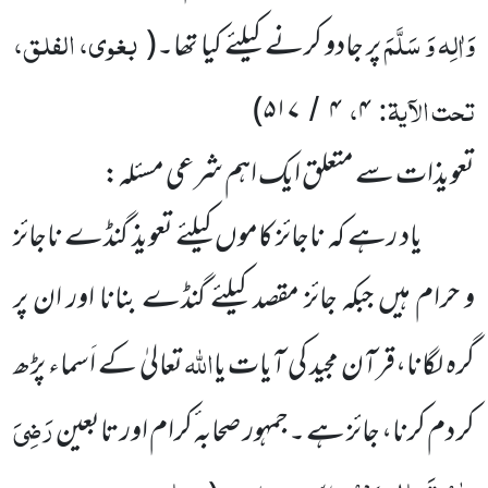
وَاٰلِہ وَ سَلَّمَ
بغوی، الفلق،
پر جادو کرنے کیلئے کیا تھا۔
(
تحت الآیۃ:
،
)
۵۱۷
۴
۴
/
تعویذات سے متعلق ایک اہم شرعی مسئلہ:
یاد رہے کہ ناجائز کاموں کیلئے تعویذ گنڈے ناجائز
و حرام ہیں جبکہ جائز مقصد کیلئے گنڈے بنانا اور ان پر
اللّٰہ
گرہ لگانا،قرآن مجید کی آیات یا
تعالیٰ کے اَسماء پڑھ
رَضِیَ
کر دم کرنا، جائز ہے ۔جمہور صحابہ ٔکرام اور تابعین