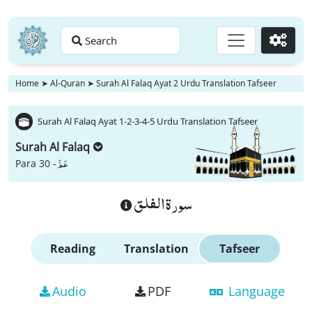
Search
Go
Home
➤
Al-Quran
➤
Surah Al Falaq Ayat 2 Urdu Translation Tafseer
Surah Al Falaq Ayat 1-2-3-4-5 Urdu Translation Tafseer
Surah Al Falaq
عَمَّ
Para 30 -
سورة الفلق
Reading
Translation
Tafseer
Audio
PDF
Language