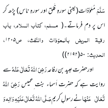
سَلَّمَ
مُعَوَّذات
(یعنی سورہِ فَلق اور سورہِ ناس)
پڑھ کر
مسلم، کتاب السلام، باب
اس پر دم فرماتے۔
(
رقیۃ المریض بالمعوّذات والنّفث، ص
،
۱۲۰۵
الحدیث:
)
۵۰(۲۱۹۲)
رَضِیَ اللّٰہُ تَعَالٰی عَنْہُ
اورحضرت عبید بن رفاعہ
سے
رَضِیَ اللّٰہُ
روایت ہے کہ حضرت اَسماء بنت ِعمیس
تَعَالٰی
عَنْہَا
صَلَّی اللّٰہُ تَعَالٰی عَلَیْہِ وَاٰلِہ وَ
نے رسولِ کریم