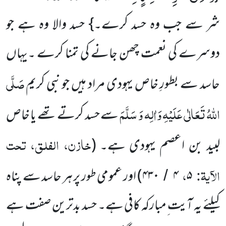
شر سے جب وہ حسد کرے۔} حسد والا وہ ہے جو
دوسرے کی نعمت چھن جانے کی تمنا کرے ۔یہاں
صَلَّی
حاسد سے بطورِ خاص یہودی مراد ہیں جو نبی کریم
اللّٰہُ تَعَالٰی عَلَیْہِ وَاٰلِہ وَ سَلَّمَ
سے حسد کرتے تھے یا خاص
خازن، الفلق، تحت
لبید بن اعصم یہودی ہے۔
(
الآیۃ:
،
۵
۴
۴۳۰
)
اور عمومی طور پر ہر حاسد سے پناہ
/
کیلئے یہ آیت ِمبارکہ کافی ہے۔ حسد بدترین صفت ہے