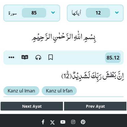
اٰياتها
سورۃ
85
12
بِسْمِ اللّٰهِ الرَّحْمٰنِ الرَّحِیْمِ
85.12
اِنَّ بَطْشَ رَبِّكَ لَشَدِیْدٌﭤ(12)
Kanz ul Iman
Kanz ul Irfan
Next
Ayat
Prev
Ayat