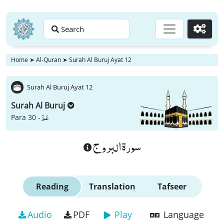
Search
Go
Home
➤
Al-Quran
➤
Surah Al Buruj Ayat 12
Surah Al Buruj Ayat 12
Surah Al Buruj
عَمَّ
Para 30 -
سورة البروج
Reading
Translation
Tafseer
Audio
PDF
Play
Language