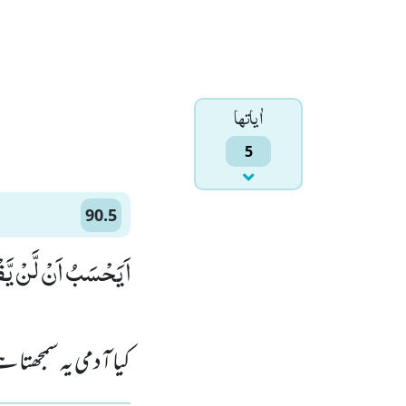
اٰياتها
5
90.5
اَیَحْسَبُ اَنْ لَّنْ یَّقْ)
کیا آدمی یہ سمجھتا 