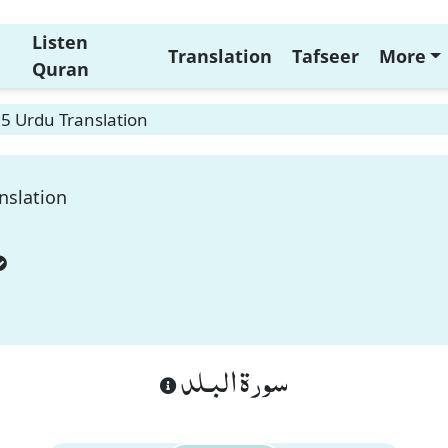
Listen
Translation
Tafseer
More
Quran
 5 Urdu Translation
nslation
سورة البـلد