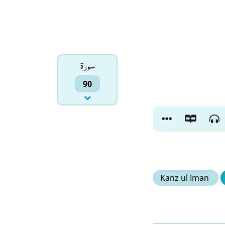
سورۃ
90
Kanz ul Iman