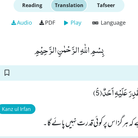
Reading
Translation
Tafseer
Audio
PDF
Play
Language
بِسْمِ اللّٰهِ الرَّحْمٰنِ الرَّحِیْمِ
دِرَ عَلَیْهِ اَحَدٌﭥ(5
Kanz ul Irfan
ہے کہ ہرگز اس پر کوئی قدرت نہیں پائے گا۔