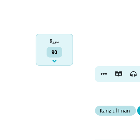
سورۃ
90
Kanz ul Iman