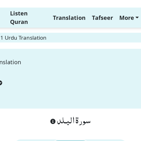
Listen
Translation
Tafseer
More
Quran
 1 Urdu Translation
nslation
سورة البـلد