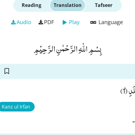
Reading
Translation
Tafseer
Audio
PDF
Play
Language
بِسْمِ اللّٰهِ الرَّحْمٰنِ الرَّحِیْمِ
دِۙ (1
Kanz ul Irfan
۔