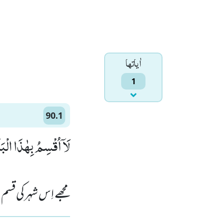
اٰياتها
1
90.1
لَاۤ اُقْسِمُ بِهٰذَا الْبَلَ)
مجھے اِس شہر کی قسم