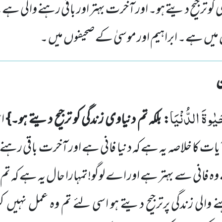
گی کو ترجیح دیتے ہو۔ اور آخرت بہتر اور باقی رہنے والی ہ
میں ہے۔ ابراہیم اور موسیٰ کے صحیفوں میں ۔
َیٰوةَ الدُّنْیَا
: بلکہ تم دنیاوی زندگی کو ترجیح دیتے ہو۔}
اس
یات کا خلاصہ یہ ہے کہ دنیا فانی ہے اور آخرت باقی رہنے و
وہ فانی سے بہتر ہے اور اے لوگو!تمہارا حال یہ ہے کہ تم دن
ے والی زندگی پرترجیح دیتے ہو اسی لئے تم وہ عمل نہیں 