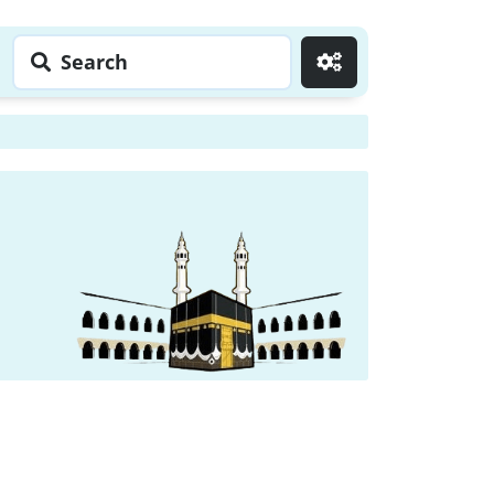
Search
Go