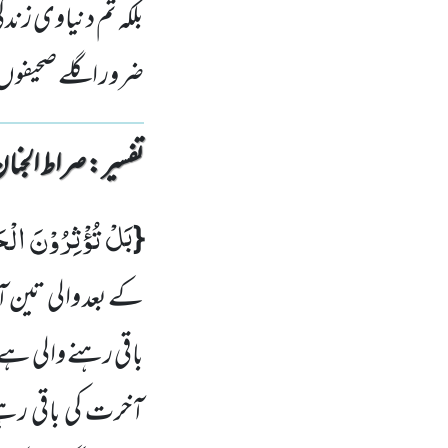
بلکہ تم دنیاوی زند
ضرور اگلے صحیفوں 
تفسیر : ‎صراط الجنان
بَلْ تُؤْثِرُوْنَ الْح
{
کے بعد والی تین آ
باقی رہنے والی ہے 
آخرت کی باقی رہن