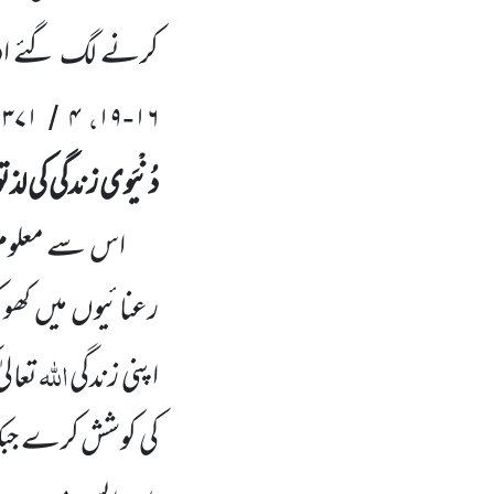
کرنے لگ گئے اور
،
،
۳۷۱
۴
۱۹
۱۶
/
-
دُنْیَوی زندگی کی لذ
اس سے معلوم ہو اکہ
رعنائیوں میں کھو 
اللّٰہ
اپنی زندگی
تعال
کی کوشش کرے جبکہ ف