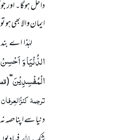
داخل ہوگا۔ اور جو
ایمان والا بھی ہو ت
لہٰذا اے بن
الدُّنْیَا وَ اَحْسِنْ ك
الْمُفْسِدِیْنَ
قص
(
‘‘
ترجمۂ
کنزُالعِرفان
:
دنیا سے اپنا حصہ نہ
اللّٰہ
شک
فسادیوں 