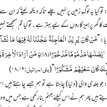
 تو کیا یہ لوگ زمین پرنہیں چلے تاکہ دیکھ لیتے کہ ان سے پ
کا گھر پرہیزگاروں کے لیے بہتر ہے۔تو کیا تم سمجھتے نہی
مَنْ كَانَ یُرِیْدُ الْعَاجِلَةَ عَجَّلْنَا لَهٗ فِیْهَا مَا نَشَآءُ
ا:
’’
َۚ-یَصْلٰىهَا مَذْمُوْمًا مَّدْحُوْرًا(
۱۸)
وَ مَنْ اَرَادَ الْاٰخِرَةَ 
ٓىٕكَ كَانَ سَعْیُهُمْ مَّشْكُوْرًا
بنی اسرائیل:
،
)
۱۸
۱۹
(
‘‘
 جو جلدی والی
(دنیا)
چاہتا ہے تو ہم جسے چاہتے ہیں اس ک
یتے ہیں پھر ہم نے اس کیلئے جہنم بنارکھی ہے جس میں وہ 