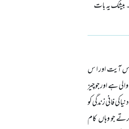
ے۔ بیشک یہ بات
 آیت اور ا س
الی ہے اور جو چیز
یاکی فانی زندگی کو
کرتے جو وہاں کام