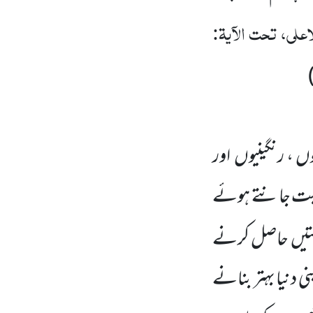
علی، تحت الآیۃ:
وں ، رنگینیوں اور
غنیمت جانتے ہوئے
عمتیں حاصل کرنے
ی دنیا بہتر بنانے