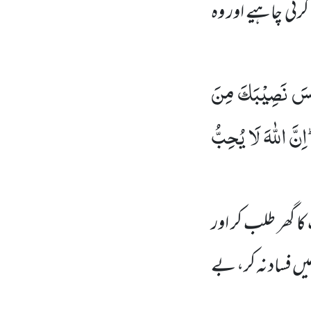
رنی چاہیے اور وہ
 تَنْسَ نَصِیْبَكَ مِنَ
نَّ اللّٰهَ لَا یُحِبُّ
گھر طلب کر اور
میں فساد نہ کر، بے