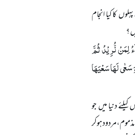
ہلوں کا کیا انجام
ں ؟
 لِمَنْ نُّرِیْدُ ثُمَّ
وَ سَعٰى لَهَا سَعْیَهَا
یلئے دنیا میں جو
مذموم،مردود ہوکر