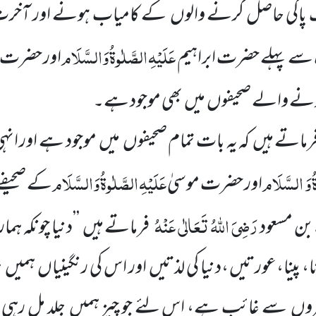
اکی حاصل کرنے والوں کے کامیاب ہونے اور آخر
عَلَیْہِ
الصَّلٰوۃُ
وَالسَّلَام
 سے پہلے حضرت ابراہیم
اور حضرت 
ونے والے صحیفوں میں بھی موجود ہے۔
ے ہیں کہ یہ بات تمام صحیفوں میں موجود ہے اور ا
ُ
وَ السَّلَام
عَلَیْہِ
الصَّلٰوۃُ
وَالسَّلَام
اور حضرت موسیٰ
کے صحیفے 
رَضِیَ اللّٰہُ تَعَالٰی عَنْہُ
بن مسعود
فرماتے ہیں ’’دنیا چونکہ ہ
ا، پینا،عورتیں ،دنیا کی لذتیں اور اس کی رنگینیاں ہمیں ج
وں سے غائب ہے، اس لئے جو چیز ہمیں جلد مل رہی 