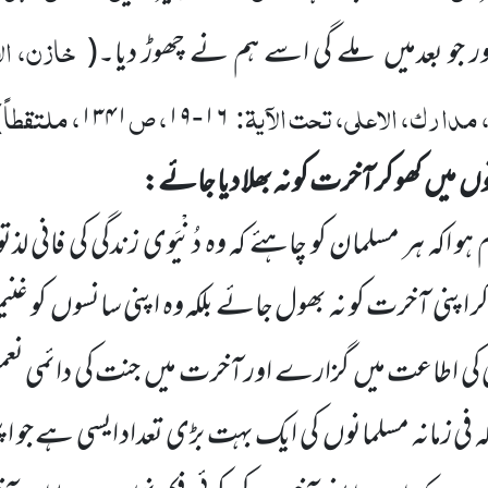
خازن، الا
 جو بعدمیں ملے گی اسے ہم نے چھوڑ دیا۔
(
 مدارک، الاعلی، تحت الآیۃ:
، ص
، ملتقطاً
)
۱۳۴۱
۱۹
۱۶
-
توں میں کھو کر آخرت کو نہ بھلا دیا جائے:
 ہر مسلمان کو چاہئے کہ وہ دُنْیَوی زندگی کی فانی لذت
کر اپنی آخرت کو نہ بھول جائے بلکہ وہ اپنی سانسوں کو 
یٰ کی اطاعت میں گزارے اور آخرت میں جنت کی دائمی ن
ی زمانہ مسلمانوں کی ایک بہت بڑی تعداد ایسی ہے جو اپن