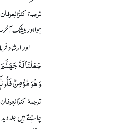
ترجمۂ
کنزُالعِرفان
:
ہوااور بیشک آخرت 
اور ارشاد فرمای
جَعَلْنَا لَهٗ جَهَنَّم
وَ هُوَ مُؤْمِنٌ فَاُولٰ
ترجمۂ
کنزُالعِرفان
:
چاہتے ہیں جلد دید