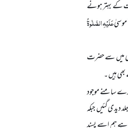
ت کے بہتر ہونے
عَلَیْہِ
الصَّلٰوۃُ
موسیٰ
نہی میں سے حضرت
بھی ہیں ۔
مارے سامنے موجود
لد دیدی گئیں جبکہ
ہے ہم اسے پسند