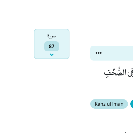
سورۃ
87
خِرَةُ خَیْرٌ وَّ اَبْقٰىﭤ(17) اِنَّ هٰذَا لَفِی الصُّحُفِ
Kanz ul Iman