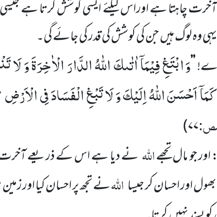
 آخرت چاہتا ہے اوراس کیلئے ایسی کوشش کرتا ہے جیسی ک
و یہی وہ لوگ ہیں جن کی کوشش کی قدر کی جائے گی۔
وَ ابْتَغِ فِیْمَاۤ اٰتٰىكَ اللّٰهُ الدَّارَ الْاٰخِرَةَ وَ لَا
دے!
’’
َمَاۤ اَحْسَنَ اللّٰهُ اِلَیْكَ وَ لَا تَبْغِ الْفَسَادَ فِی الْاَرْضِؕ-اِ
ص:
)
۷۷
اللّٰہ
 اور جو مال تجھے
نے دیا ہے اس کے ذریعے آخرت کا 
اللّٰہ
 بھول اور احسان کر جیسا
نے تجھ پر احسان کیا اور زمین 
کو پسند نہیں کرتا۔