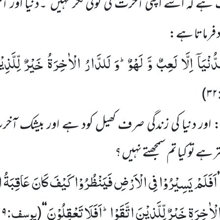
ہے کہ اسے اپنی آخرت کی کوئی فکر نہیں ۔دنیا اور
اد فرماتا ہے:
نْیَاۤ اِلَّا لَعِبٌ وَّ لَهْوٌؕ-وَ لَلدَّارُ الْاٰخِرَةُ خَیْرٌ لِّلَّذِی
)
۳۲
 اور دنیا کی زندگی صرف کھیل کود ہے اور بیشک آخر
ہے تو کیا تم سمجھتے نہیں ؟
اَفَلَمْ یَسِیْرُوْا فِی الْاَرْضِ فَیَنْظُرُوْا كَیْفَ كَانَ عَاقِبَةُ ا
’
ْاٰخِرَةِ خَیْرٌ لِّلَّذِیْنَ اتَّقَوْاؕ-اَفَلَا تَعْقِلُوْنَ
یوسف:
۰۹
(
‘‘