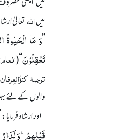
میں ایسی مصروف 
اللّٰہ
میں
تعالیٰ ارش
وَ مَا الْحَیٰوةُ الدُّ
’’
تَعْقِلُوْنَ
انعام:
(
‘‘
ترجمۂ
کنزُالعِرفان
:
والوں کے لئے بہتر 
اور ارشاد فرمایا:
’
قَبْلِهِمْؕ-وَ لَدَارُ ال