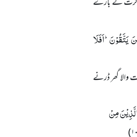
 آخرت کے بارے
ْنَ یَتَّقُوْنَؕ-اَفَلَا
ت والا گھر ڈرنے
لَّذِیْنَ مِنْ
)
۱