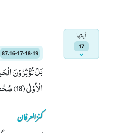
اٰياتها
17
87.16-17-18-19
الْاُوْلٰىۙ (18) صُحُفِ اِبْرٰهِیْمَ وَ مُوْسٰى۠ (19)
کنزالعرفان