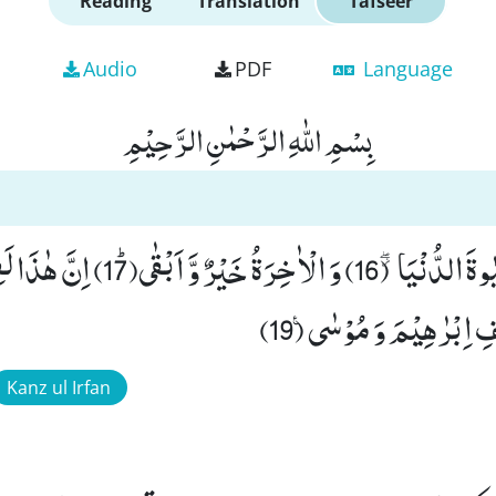
Reading
Translation
Tafseer
Audio
PDF
Language
بِسْمِ اللّٰهِ الرَّحْمٰنِ الرَّحِیْمِ
بَلْ تُؤْثِرُوْنَ الْحَیٰوةَ الدُّنْیَا٘ ۖ (16) وَ الْاٰ
Kanz ul Irfan