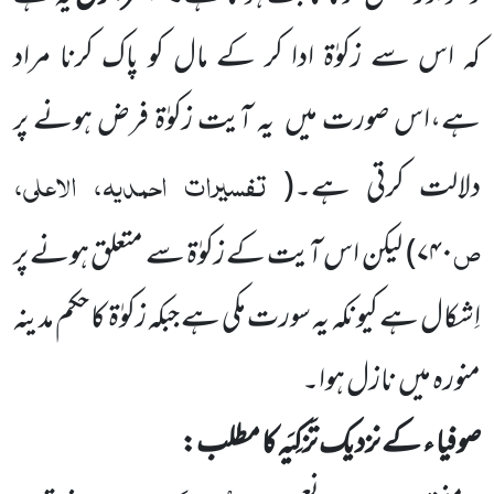
کہ اس سے زکوٰۃ ادا کر کے مال کو پاک کرنا مراد
ہے،اس صورت میں
یہ آیت زکوٰۃ فرض ہونے پر
تفسیرات احمدیہ، الاعلی،
دلالت کرتی ہے۔
(
ص
۷۴۰
)
لیکن اس آیت کے زکوٰۃ سے متعلق ہونے پر
اِشکال ہے کیونکہ یہ سورت مکی ہے جبکہ زکوٰۃ کا حکم مدینہ
منورہ میں
نازل ہوا۔
صوفیا ء کے نزدیک تَزکِیَہ کا مطلب: