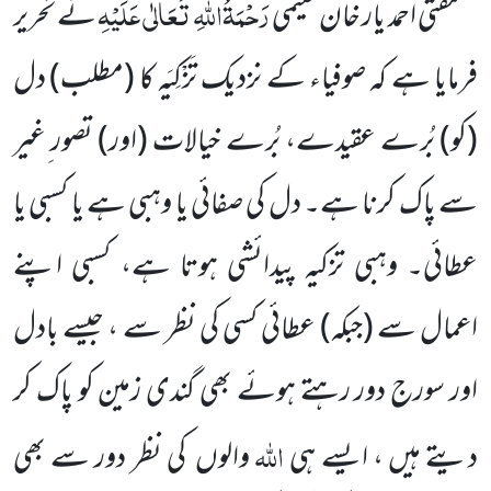
رَحْمَۃُاللّٰہِ تَعَالٰی عَلَیْہِ
مفتی احمد یار خان نعیمی
نے تحریر
فرمایا ہے کہ صوفیاء کے نزدیک تَزْکِیَہ کا
(مطلب)
دل
(کو)
بُرے عقیدے، بُرے خیالات
(اور)
تصور ِغیر
سے پاک کرنا ہے۔ دل کی صفائی یا وہبی ہے یا کسبی یا
عطائی۔ وہبی تزکیہ پیدائشی ہوتا ہے، کسبی اپنے
اعمال سے
(جبکہ)
عطائی کسی کی نظر سے ، جیسے بادل
اور سورج دور رہتے ہوئے بھی گندی زمین کو پاک کر
اللّٰہ
دیتے ہیں ، ایسے ہی
والوں
کی نظر دور سے بھی