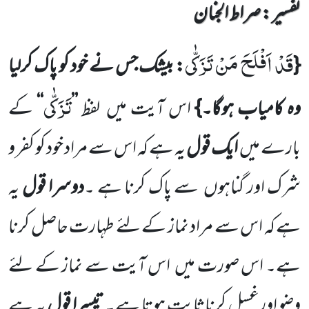
تفسیر : ‎صراط الجنان
قَدْ اَفْلَحَ مَنْ تَزَكّٰى
{
: بیشک جس نے خود کو پاک کرلیا
تَزَكّٰى
وہ کامیاب ہوگا۔}
اس آیت میں
لفظ
’’
‘‘
کے
بارے میں
ایک قول
یہ ہے کہ اس سے مراد خود کو کفر و
شرک اور گناہوں
سے پاک کرنا ہے ۔
دوسرا قول
یہ
ہے کہ اس سے مراد نماز کے لئے طہارت حاصل کرنا
ہے۔ اس صورت میں
اس آیت سے نماز کے لئے
وضو اورغسل کرناثابت ہوتا ہے۔
تیسرا قول
یہ ہے