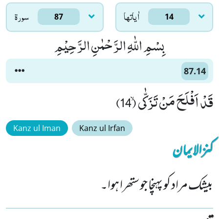
اٰياتها
سورۃ
87
14
بِسْمِ اللّٰهِ الرَّحْمٰنِ الرَّحِیْمِ
87.14
قَدْ اَفْلَحَ مَنْ تَزَكّٰىۙ (14)
Kanz ul Iman
Kanz ul Irfan
کنزالایمان
بیشک مراد کو پہنچا جو ستھرا ہوا۔