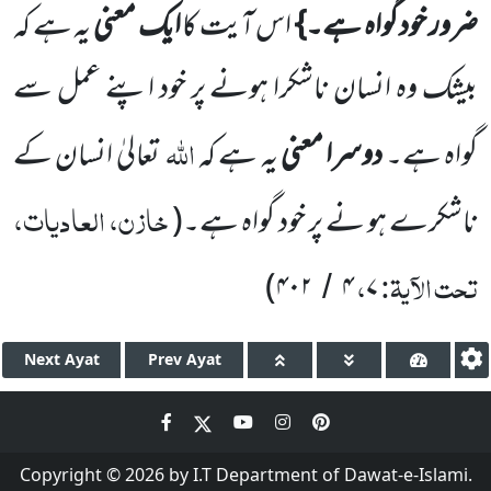
ضرور خود گواہ ہے۔}
اس آیت کا
ایک معنی
یہ ہے کہ
بیشک وہ انسان ناشکرا ہونے پر خود اپنے عمل سے
اللّٰہ
گواہ ہے۔
دوسرا معنی
یہ ہے کہ
تعالیٰ انسان کے
خازن، العادیات،
ناشکرے ہو نے پر خود گواہ ہے۔
(
تحت الآیۃ:
،
)
۴۰۲
۴
۷
/
Next
Ayat
Prev
Ayat
Copyright © 2026 by I.T Department of Dawat-e-Islami.