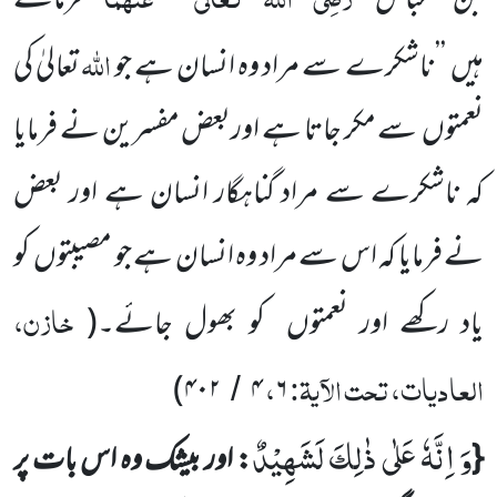
بن عباس
فر
ماتے
اللّٰہ
ہیں
’’ناشکرے سے
مراد وہ
انسان ہے جو
تعالیٰ کی
نعمتوں
سے مکر جاتا ہے اوربعض مفسرین نے فرمایا
کہ ناشکرے سے مراد گناہگار انسان ہے اور بعض
نے فرمایا کہ اس سے مراد وہ انسان ہے جو مصیبتوں
کو
خازن،
یاد رکھے اور نعمتوں
کو بھول جائے۔
(
العادیات، تحت الآیۃ:
،
)
۴۰۲
۴
۶
/
وَ اِنَّهٗ عَلٰى ذٰلِكَ لَشَهِیْدٌ
{
: اور بیشک وہ اس بات پر