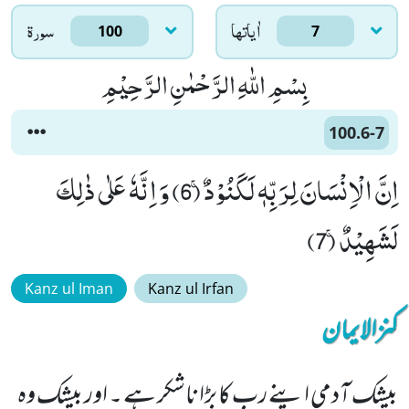
اٰياتها
سورۃ
100
7
بِسْمِ اللّٰهِ الرَّحْمٰنِ الرَّحِیْمِ
100.6-7
اِنَّ الْاِنْسَانَ لِرَبِّهٖ لَكَنُوْدٌۚ (6) وَ اِنَّهٗ عَلٰى ذٰلِكَ
لَشَهِیْدٌۚ (7)
Kanz ul Iman
Kanz ul Irfan
کنزالایمان
بیشک آدمی اپنے رب کا بڑا ناشکر ہے ۔ اور بیشک وہ