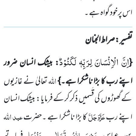
اس پر خود گواہ ہے ۔
تفسیر : ‎صراط الجنان
اِنَّ الْاِنْسَانَ لِرَبِّهٖ لَكَنُوْدٌ
{
: بیشک انسان ضرور
اللّٰہ
اپنے رب کا بڑا ناشکرا ہے۔}
تعالیٰ نے غازیوں
کے گھوڑوں
کی
قَسمیں
ذکر کر کے فرمایا
: بیشک انسان
عَزَّوَجَلَّ
عبد
اللّٰہ
اپنے رب
کا بڑا ناشکرا ہے ۔حضرت
رَضِیَ اللّٰہُ تَعَالٰی
عَنْہُمَا