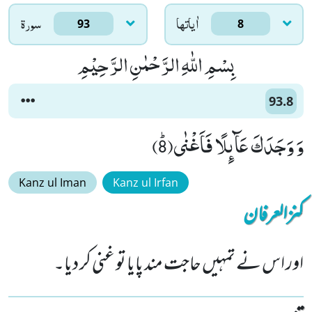
اٰياتها
سورۃ
93
8
بِسْمِ اللّٰهِ الرَّحْمٰنِ الرَّحِیْمِ
93.8
وَ وَجَدَكَ عَآىٕلًا فَاَغْنٰىﭤ(8)
Kanz ul Iman
Kanz ul Irfan
کنزالعرفان
اور اس نے تمہیں حاجت مند پایا تو غنی کر دیا۔