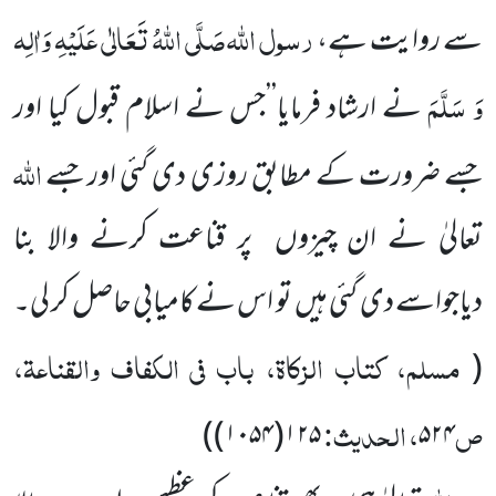
رسول اللّٰہ
صَلَّی اللّٰہُ تَعَالٰی عَلَیْہِ وَاٰلِہ
سے روایت ہے،
وَ سَلَّمَ
نے
ارشاد فرمایا’’جس نے اسلام قبول کیا اور
اللّٰہ
جسے ضرورت کے مطابق روزی دی گئی اور جسے
تعالیٰ نے ان چیزوں
پر قناعت
کرنے والا بنا
دیاجواسے دی گئی ہیں
تو اس نے کامیابی حاصل کر لی۔
مسلم، کتاب الزکاۃ، باب فی الکفاف والقناعۃ،
(
ص
، الحدیث:
)
۱۲۵(۱۰۵۴)
۵۲۴