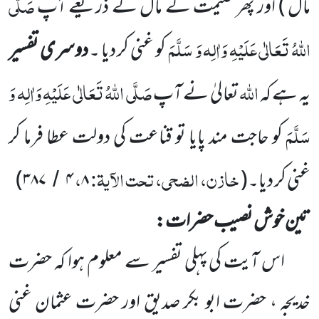
صَلَّی
مال )
اور پھر غنیمت کے مال کے ذریعے آپ
اللّٰہُ تَعَالٰی عَلَیْہِ وَاٰلِہ وَ سَلَّمَ
کو غنی کر دیا ۔
دوسری تفسیر
اللّٰہ
صَلَّی اللّٰہُ تَعَالٰی عَلَیْہِ وَاٰلِہ وَ
یہ ہے کہ
تعالیٰ نے آپ
سَلَّمَ
کو حاجت مند پایا تو قناعت کی دولت عطا فرما کر
خازن، الضحی، تحت الآیۃ:
،
غنی کر دیا۔
(
۸
۴
۳۸۷
)
/
تین خوش نصیب حضرات:
اس آیت
کی پہلی تفسیر سے معلوم ہوا کہ حضرت
خدیجہ ، حضرت ابو
بکر صدیق اور حضرت عثمان غنی