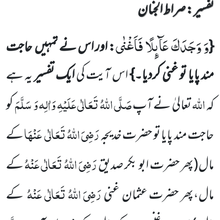
تفسیر : ‎صراط الجنان
وَ وَجَدَكَ عَآىٕلًا فَاَغْنٰى
{
:
اور
اس نے تمہیں
حاجت
مند پایا تو غنی کردیا
۔
}
ا
س آیت کی
ایک تفسیر
یہ ہے
اللّٰہ
صَلَّی اللّٰہُ تَعَالٰی عَلَیْہِ وَاٰلِہ وَ سَلَّمَ
کہ
تعالیٰ نے آپ
کو
رَضِیَ اللّٰہُ تَعَالٰی
عَنْہَا
حاجت مند پایا تو حضرت خدیجہ
کے
رَضِیَ اللّٰہُ تَعَالٰی عَنْہُ
مال
(پھر حضرت ابو
بکر صدیق
کے
رَضِیَ اللّٰہُ تَعَالٰی عَنْہُ
مال،پھر حضرت عثمان غنی
کے