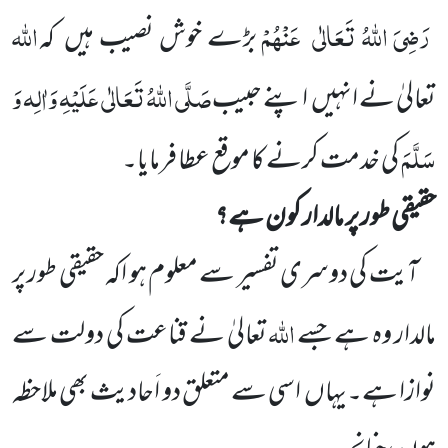
رَضِیَ اللّٰہُ تَعَالٰی
عَنْہُمْ
اللّٰہ
بڑے خوش نصیب ہیں
کہ
صَلَّی اللّٰہُ تَعَالٰی عَلَیْہِ وَاٰلِہ وَ
تعالیٰ نے انہیں
اپنے حبیب
سَلَّمَ
کی خدمت کرنے کا موقع
عطا فرمایا۔
حقیقی طور پر مالدار کون ہے؟
آیت کی دوسری تفسیر
سے معلوم ہو اکہ حقیقی طور پر
اللّٰہ
مالدار وہ ہے جسے
تعالیٰ نے قناعت کی دولت سے
نوازا
ہے۔یہاں
اسی سے متعلق دو اَحادیث بھی ملاحظہ