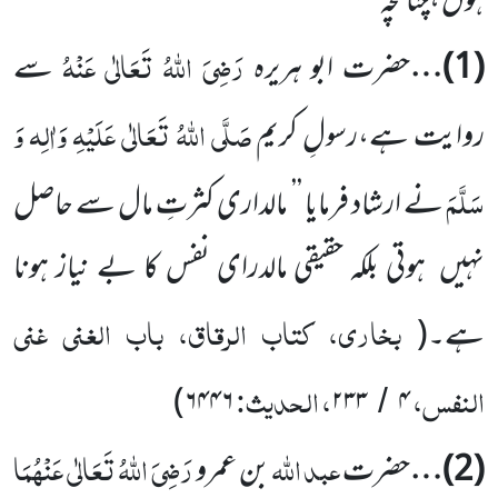
ہوں ،چنانچہ
رَضِیَ اللّٰہُ تَعَالٰی عَنْہُ
(
1
)
…
حضرت ابو ہریرہ
سے
صَلَّی اللّٰہُ تَعَالٰی عَلَیْہِ وَاٰلِہ وَ
روایت
ہے،رسولِ کریم
سَلَّمَ
نے ارشاد فرمایا
’’ مالداری کثرتِ مال سے حاصل
نہیں
ہوتی بلکہ حقیقی مالدرای نفس کا بے نیاز ہونا
بخاری، کتاب الرقاق، باب الغنی غنی
ہے۔
(
النفس،
، الحدیث:
)
۶۴۴۶
۲۳۳
۴
/
عبد
اللّٰہ
رَضِیَ اللّٰہُ تَعَالٰی عَنْہُمَا
(
2
)
…
حضرت
بن عمرو