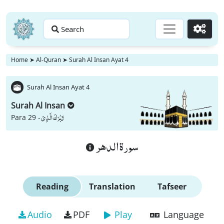
Search
Go
Home
➤
Al-Quran
➤
Surah Al Insan Ayat 4
Surah Al Insan Ayat 4
Surah Al Insan
تَبٰرَكَ الَّذِیْ
Para 29 -
سورة الدهر
Reading
Translation
Tafseer
Audio
PDF
Play
Language