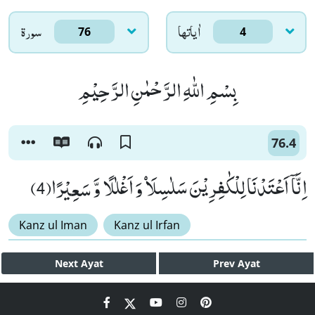
اٰياتها
سورۃ
76
4
بِسْمِ اللّٰهِ الرَّحْمٰنِ الرَّحِیْمِ
76.4
اِنَّاۤ اَعْتَدْنَا لِلْكٰفِرِیْنَ سَلٰسِلَاۡ وَ اَغْلٰلًا وَّ سَعِیْرًا(4)
Kanz ul Iman
Kanz ul Irfan
Next
Ayat
Prev
Ayat