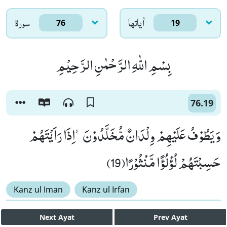
اٰياتها
سورۃ
76
19
بِسْمِ اللّٰهِ الرَّحْمٰنِ الرَّحِیْمِ
76.19
وَ یَطُوْفُ عَلَیْهِمْ وِلْدَانٌ مُّخَلَّدُوْنَۚ-اِذَا رَاَیْتَهُمْ
حَسِبْتَهُمْ لُؤْلُؤًا مَّنْثُوْرًا(19)
Kanz ul Iman
Kanz ul Irfan
Next
Ayat
Prev
Ayat