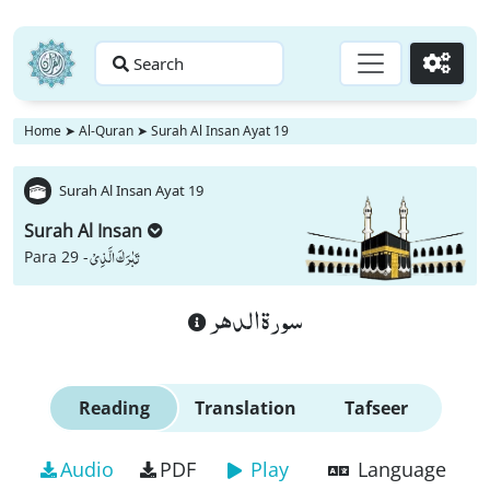
Search
Go
Home
➤
Al-Quran
➤
Surah Al Insan Ayat 19
Surah Al Insan Ayat 19
Surah Al Insan
تَبٰرَكَ الَّذِیْ
Para 29 -
سورة الدهر
Reading
Translation
Tafseer
Audio
PDF
Play
Language