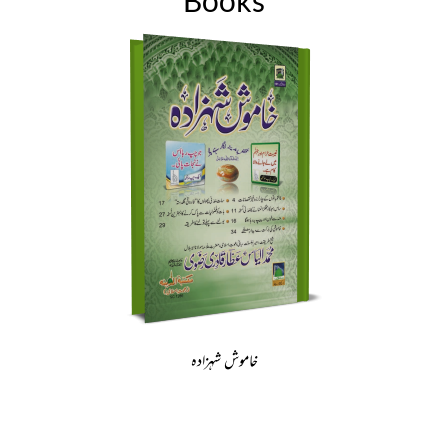
Books
خاموش شہزادہ