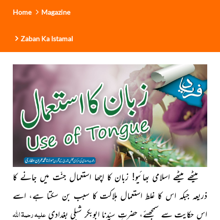
Home
Magazine
Zaban Ka Istamal
میٹھے میٹھے اسلامی بھائیو! زبان کا اچھا استعمال جنّت میں جانے
کا
ذریعہ جبکہ اس کا غلط استعمال ہلاکت کا سبب بن سکتا ہے، اسے
علیہ رحمۃ اللہ
اس حکایت سے سمجھئے، حضرتِ سیِّدنا ابوبکر شبلی بغدادی