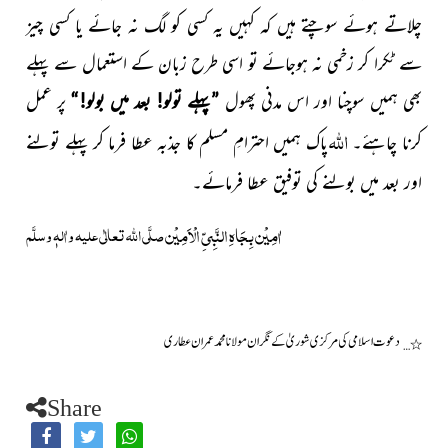
چلاتے ہوئے سوچتے ہیں کہ کہیں
یہ کسی کو لگ نہ جائے
یا کسی چیز
سے ٹکرا کر زخمی نہ ہوجائے تو اسی طرح زبان کے استعمال سے پہلے
بھی ہمیں سوچنا اور اس مدنی پھول
”پہلے تولو! بعد میں بولو!“
پر عمل
اللہ
کرنا چاہئے۔
پاک ہمیں
احترامِ مسلم کا جذبہ عطا فرما کر پہلے تولنے
اور بعد میں بولنے کی توفیق عطا فرمائے۔
اٰمِیْن بِجَاہِ النَّبِیِّ الْاَمِیْن
صلَّی اللہ تعالٰی علیہ واٰلہٖ وسلَّم
دعوت اسلامی کی مرکزی شوریٰ کے نگران مولانا محمد عمران عطاری
٭…
Share