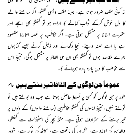
نہ کوئی مقصد ضرور ہوتا ہے، جیسا مقصد ویسی گفتگو، اگر سامنے والے
کا دل
خوش کرکے ثواب کمانے کا ارادہ ہو تو گفتگو بھی اچھے اور
ستھرے
الفاظ پر مشتمل ہوتی ہے، اگر مخاطَب پر غصہ اتارنا مقصود
ہے یا اسے طعنہ دینے، نیچا دکھانے اور ذلیل کرنے جیسے گناہوں
بھرے مَقاصِد ہوں تو گفتگو بھی ان ہی
الفاظ پر مشتمل ہوگی، نتیجۃً اس
سے مخاطب کا دل پارہ پارہ ہوجائے گا۔
عموماً جن لوگوں کے الفاظ تیر بنتے ہیں
عام
طور پر جن لوگوں کو کسی پر تسلط حاصل ہوتا ہے جب وہ بولتے ہیں تو
تولتے نہیں، نتیجۃً ایسوں کی گفتگو مخاطَبین
(سامنے والوں)
کے دلوں پر
تیر برسنے کے مترادف ہوتی ہے، مثلاً ٹیچر کی اسٹوڈنٹ سے گفتگو،
والدین کی اولاد سے، نگران کی ماتحت سے، سیٹھ کی نوکر سے، شوہر