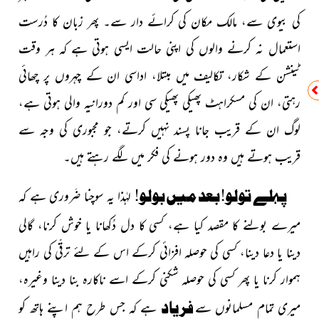
کی بیوی سے، مالک مکان کی کرائے دار سے۔ پھر زبان کا دُرست
استعمال نہ کرنے والوں کی اپنی حالت ایسی ہوتی ہے کہ ہر وقت
ٹینشن کے شکار، تکالیف میں مبتلا، اداسی ان کے چہروں پر چھائی
رہتی، ان کی مسکراہٹ پھیکی پھیکی سی اور کم
دورانیہ والی ہوتی ہے،
لوگ ان کے قریب جانا پسند نہیں کرتے،
جو مجبوری کی وجہ سے
قریب ہوتے ہیں وہ دور ہونے کی فکر میں لگے رہتے ہیں۔
پہلے تولو! بعد میں بولو!
لہٰذا یہ سوچنا ضَروری ہے کہ
میرے بولنے کا مقصد کیا ہے، کسی کا دل دُکھانا یا خوش کرنا، گالی
دینا یا دعا دینا، کسی کی حوصلہ افزائی کرکے اس کے لئے ترقّی کی راہیں
ہموار کرنا یا پھر کسی کی حوصلہ شکنی کرکے اسے ناکارہ بنا دینا وغیرہ،
فریاد
میری تمام مسلمانوں سے
ہے
کہ جس طرح ہم اپنے ہاتھ کو