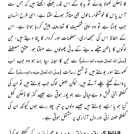
کا ڈھکن کھولا جائے تو بدبو کے اس قدر بھبکے اٹھتے ہیں کہ جس سے
آس پاس کا خوشگوار ماحول بھی متأثر ہونے لگتا ہے، اسی طرح انسان
جب بولتا ہے تو وہ اپنی شخصیت کا تعارف پیش کررہا ہوتا ہے، اس
کے الفاظ اس کی سمجھداری، معلومات اور
کردار کا پتا
دیتے
ہیں، جن
لوگوں کا باطن میٹھے مدینے
کے مدنی پھولوں سے مہکتا ہو، عشقِ مصطفےٰ
صلَّی اللہ تعالٰی علیہ واٰلہٖ
وسلَّم
(
)
سے جن کا سینہ رچا بسا ہو وہ جب لب
صلَّی اللہ تعالٰی علیہ واٰلہٖ وسلَّم
کھولتے اور بولتے
ہیں تو شمعِ
رسالت
کے
)
(
پروانے
کھنچے چلے
آتے ہیں، لیکن بعض لوگ جب بولتے ہیں تو ان کی
گفتگو اتنی فحش و بےحیائی سے بھرپور ہوتی ہے جیسے گٹر کا ڈھکن کھل
گیا ہو یا ایسے بولتے ہیں جیسے دلوں پر تیر چلا رہے ہوں کیونکہ ان کی
گفتگو طعنہ زنی اور دل آزاری پر مشتمل ہوتی ہے۔
الفاظ کب تیر بنتے ہیں؟
عموماً انسان کی گفتگو کا کوئی