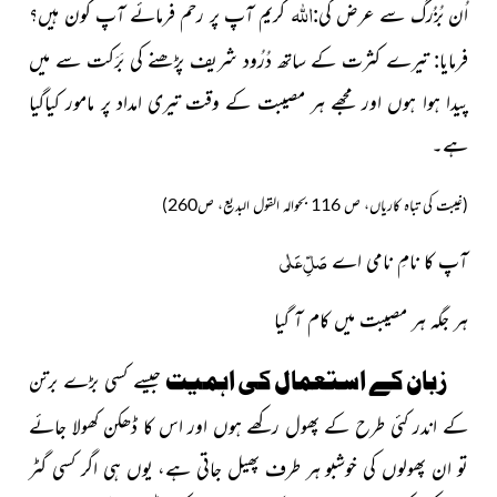
اللہ
اُن بُزُرگ سے عرض کی:
کریم آپ پر رحم فرمائے آپ کون ہیں؟
فرمایا: تیرے کثرت کے ساتھ دُرُود شریف پڑھنے کی بَرَکت سے میں
پیدا ہوا ہوں اور مجھے ہر مصیبت کے وقت تیری امداد پر مامور کیاگیا
ہے۔
(غیبت کی تباہ کاریاں، ص 116 بحوالہ القول البدیع، ص260)
صَلِّ عَلٰی
آپ کا نامِ نامی اے
ہر جگہ ہر مصیبت میں کام آ گیا
زبان کے استعمال کی اہمیت
جیسے کسی بڑے برتن
کے اندر کئی طرح کے پھول رکھے ہوں اور اس کا ڈھکن کھولا جائے
تو ان پھولوں کی خوشبو ہر طرف پھیل جاتی ہے، یوں ہی اگر کسی گٹر