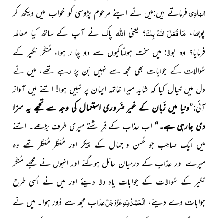
الہادِی
فرماتے ہیں:میں نے اپنے مرحوم پڑوسی کو خواب میں دیکھ کر
اللہ
مَا فَعَلَ
اللہُ
بِکَ
پوچھا،
؟ یعنی
پاک نے آپ کے ساتھ کیا معاملہ
فرمایا؟ وہ بولا: میں سخت ہولناکیوں سے دو چا ر ہوا، مُنکَر نکیر کے
سُوالات کے جوابات بھی مجھ سے نہیں بَن پڑ رہے تھے، میں نے
دل میں خیال کیا کہ شاید میرا خاتمہ ایمان پر نہیں ہوا! اتنے میں آواز
آئی:”
دنیا میں زَبان کے غیر ضَروری استِعمال کی وجہ سے تجھے یہ سزا
دی جارہی ہے۔“
اب عذاب کے فِرِ شتے میری طرف بڑھے۔ اتنے
میں ایک صاحِب جو حُسن و جمال کے پیکر اور مُعَطَّر مُعَطَّر تھے وہ
میرے اور عذاب کے درمیان حائل ہوگئے اور انہوں نے مجھے مُنکَر
نکیر کے سُوالات کے جوابات یاد دلا دیئے اور
میں نے اُسی طرح
اَلْحَمْدُلِلّٰہِ
عَزَّوَجَلَّ
جوابات دے دیئے،
عذاب
مجھ سے دُور ہوا۔ میں نے