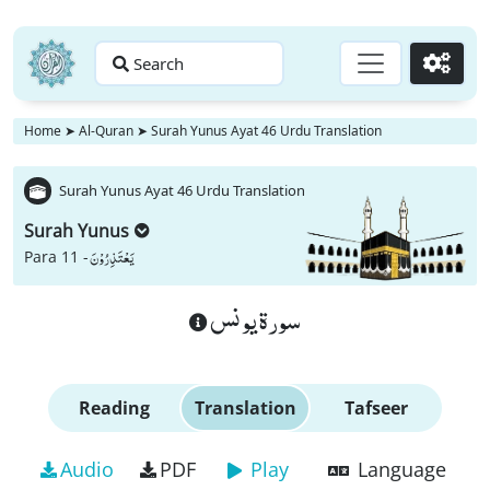
Search
Go
Home
➤
Al-Quran
➤
Surah Yunus Ayat 46 Urdu Translation
Surah Yunus Ayat 46 Urdu Translation
Surah Yunus
یَعْتَذِرُوْنَ
Para 11 -
سورة يونس
Reading
Translation
Tafseer
Audio
PDF
Play
Language