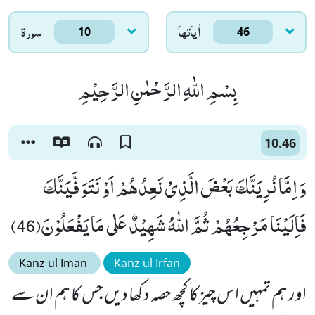
اٰياتها
سورۃ
10
46
بِسْمِ اللّٰهِ الرَّحْمٰنِ الرَّحِیْمِ
10.46
وَ اِمَّا نُرِیَنَّكَ بَعْضَ الَّذِیْ نَعِدُهُمْ اَوْ نَتَوَفَّیَنَّكَ
فَاِلَیْنَا مَرْجِعُهُمْ ثُمَّ اللّٰهُ شَهِیْدٌ عَلٰى مَا یَفْعَلُوْنَ(46)
Kanz ul Iman
Kanz ul Irfan
اور ہم تمہیں اس چیزکا کچھ حصہ دکھا دیں جس کا ہم ان سے