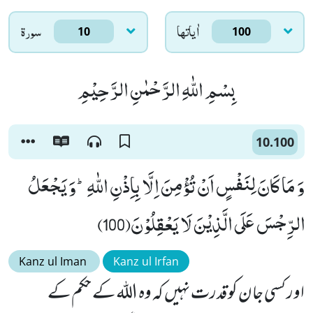
اٰياتها
سورۃ
10
100
بِسْمِ اللّٰهِ الرَّحْمٰنِ الرَّحِیْمِ
10.100
وَ مَا كَانَ لِنَفْسٍ اَنْ تُؤْمِنَ اِلَّا بِاِذْنِ اللّٰهِؕ-وَ یَجْعَلُ
الرِّجْسَ عَلَى الَّذِیْنَ لَا یَعْقِلُوْنَ(100)
Kanz ul Iman
Kanz ul Irfan
اور کسی جان کو قدرت نہیں کہ وہ اللہ کے حکم کے