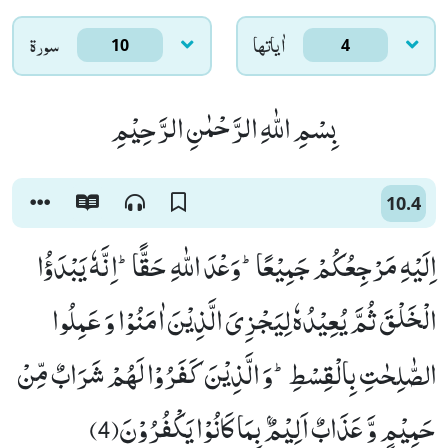
اٰياتها
سورۃ
10
4
بِسْمِ اللّٰهِ الرَّحْمٰنِ الرَّحِیْمِ
10.4
اِلَیْهِ مَرْجِعُكُمْ جَمِیْعًاؕ-وَعْدَ اللّٰهِ حَقًّاؕ-اِنَّهٗ یَبْدَؤُا
الْخَلْقَ ثُمَّ یُعِیْدُهٗ لِیَجْزِیَ الَّذِیْنَ اٰمَنُوْا وَ عَمِلُوا
الصّٰلِحٰتِ بِالْقِسْطِؕ-وَ الَّذِیْنَ كَفَرُوْا لَهُمْ شَرَابٌ مِّنْ
حَمِیْمٍ وَّ عَذَابٌ اَلِیْمٌۢ بِمَا كَانُوْا یَكْفُرُوْنَ(4)