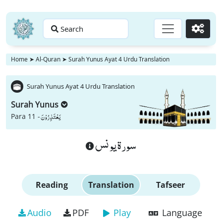
Search
Go
Home
➤
Al-Quran
➤
Surah Yunus Ayat 4 Urdu Translation
Surah Yunus Ayat 4 Urdu Translation
Surah Yunus
یَعْتَذِرُوْنَ
Para 11 -
سورة يونس
Reading
Translation
Tafseer
Audio
PDF
Play
Language