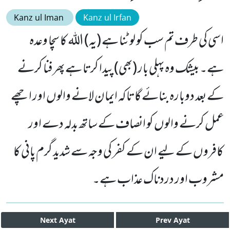
Kanz ul Iman
Kanz ul Irfan
اسی کی طرف تم سب کو لوٹنا ہے (یہ) اللہ کا سچا وعدہ
ہے۔ بیشک وہ پہلی بار (بھی) پیدا کرتا ہے پھر فنا کرنے
کے بعد دوبارہ بنائے گا تاکہ ایمان لانے والوں اور اچھے
عمل کرنے والوں کو انصاف کے ساتھ بدلہ دے اور
کافروں کے لیے ان کے کفر کی وجہ سے شدید گرم پانی کا
مشروب اور دردناک عذاب ہے۔
Next
Ayat
Prev
Ayat