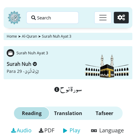
Search
Go
Home
➤
Al-Quran
➤
Surah Nuh Ayat 3
Surah Nuh Ayat 3
Surah Nuh
تَبٰرَكَ الَّذِیْ
Para 29 -
سورة نوح
Reading
Translation
Tafseer
Audio
PDF
Play
Language