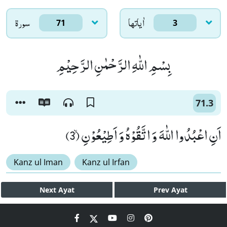
اٰياتها
سورۃ
71
3
بِسْمِ اللّٰهِ الرَّحْمٰنِ الرَّحِیْمِ
71.3
اَنِ اعْبُدُوا اللّٰهَ وَ اتَّقُوْهُ وَ اَطِیْعُوْنِۙ (3)
Kanz ul Iman
Kanz ul Irfan
Next
Ayat
Prev
Ayat