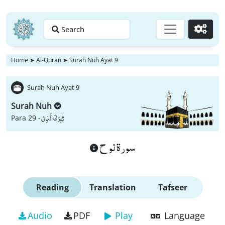
Search
Go
Home
➤
Al-Quran
➤
Surah Nuh Ayat 9
Surah Nuh Ayat 9
Surah Nuh
تَبٰرَكَ الَّذِیْ
Para 29 -
سورة نوح
Reading
Translation
Tafseer
Audio
PDF
Play
Language