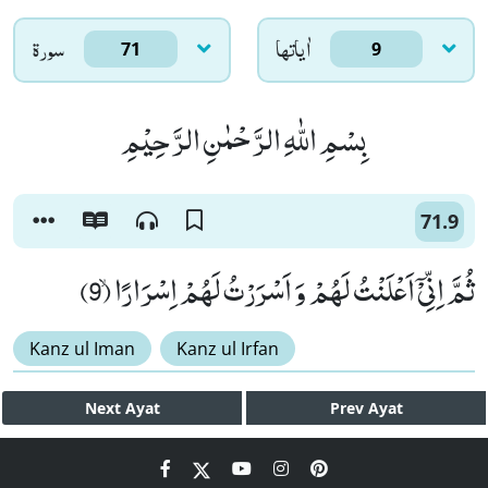
اٰياتها
سورۃ
71
9
بِسْمِ اللّٰهِ الرَّحْمٰنِ الرَّحِیْمِ
71.9
ثُمَّ اِنِّیْۤ اَعْلَنْتُ لَهُمْ وَ اَسْرَرْتُ لَهُمْ اِسْرَارًاۙ (9)
Kanz ul Iman
Kanz ul Irfan
Next
Ayat
Prev
Ayat