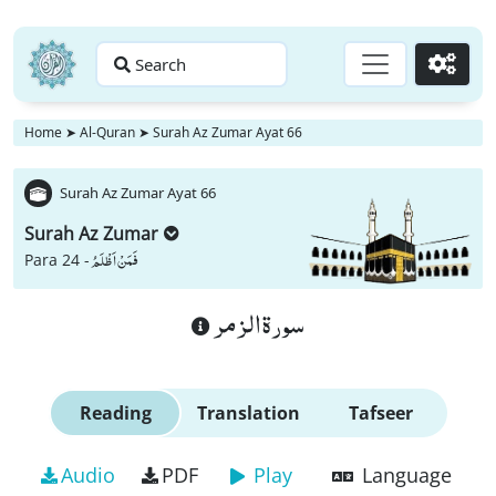
Search
Go
Home
➤
Al-Quran
➤
Surah Az Zumar Ayat 66
Surah Az Zumar Ayat 66
Surah Az Zumar
فَمَنْ اَظْلَمُ
Para 24 -
سورة الزمر
Reading
Translation
Tafseer
Audio
PDF
Play
Language