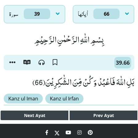
اٰياتها
سورۃ
39
66
بِسْمِ اللّٰهِ الرَّحْمٰنِ الرَّحِیْمِ
39.66
بَلِ اللّٰهَ فَاعْبُدْ وَ كُنْ مِّنَ الشّٰكِرِیْنَ(66)
Kanz ul Iman
Kanz ul Irfan
Next
Ayat
Prev
Ayat