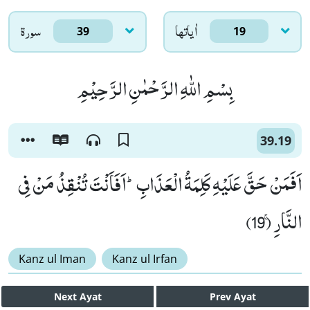
اٰياتها
سورۃ
39
19
بِسْمِ اللّٰهِ الرَّحْمٰنِ الرَّحِیْمِ
39.19
اَفَمَنْ حَقَّ عَلَیْهِ كَلِمَةُ الْعَذَابِؕ-اَفَاَنْتَ تُنْقِذُ مَنْ فِی
النَّارِۚ (19)
Kanz ul Iman
Kanz ul Irfan
Next
Ayat
Prev
Ayat