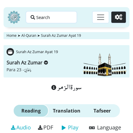
Search
Go
Home
➤
Al-Quran
➤
Surah Az Zumar Ayat 19
Surah Az Zumar Ayat 19
Surah Az Zumar
وَ مَا لِیَ
Para 23 -
سورة الزمر
Reading
Translation
Tafseer
Audio
PDF
Play
Language