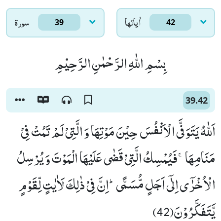
اٰياتها
سورۃ
39
42
بِسْمِ اللّٰهِ الرَّحْمٰنِ الرَّحِیْمِ
39.42
اَللّٰهُ یَتَوَفَّى الْاَنْفُسَ حِیْنَ مَوْتِهَا وَ الَّتِیْ لَمْ تَمُتْ فِیْ
مَنَامِهَاۚ-فَیُمْسِكُ الَّتِیْ قَضٰى عَلَیْهَا الْمَوْتَ وَ یُرْسِلُ
الْاُخْرٰۤى اِلٰۤى اَجَلٍ مُّسَمًّىؕ-اِنَّ فِیْ ذٰلِكَ لَاٰیٰتٍ لِّقَوْمٍ
یَّتَفَكَّرُوْنَ(42)