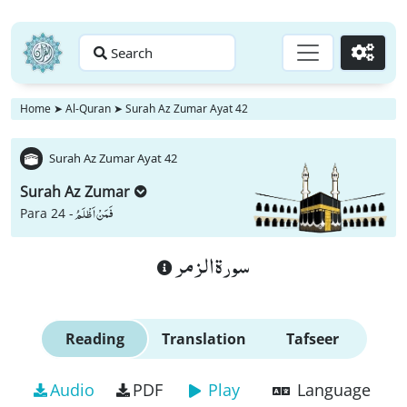
Search
Go
Home
➤
Al-Quran
➤
Surah Az Zumar Ayat 42
Surah Az Zumar Ayat 42
Surah Az Zumar
فَمَنْ اَظْلَمُ
Para 24 -
سورة الزمر
Reading
Translation
Tafseer
Audio
PDF
Play
Language