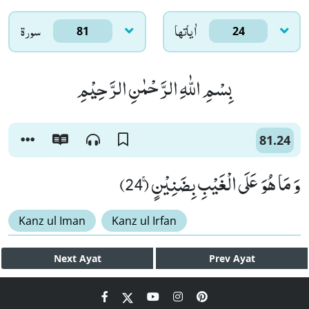
اٰياتها
سورۃ
81
24
بِسْمِ اللّٰهِ الرَّحْمٰنِ الرَّحِیْمِ
81.24
وَ مَا هُوَ عَلَى الْغَیْبِ بِضَنِیْنٍۚ (24)
Kanz ul Iman
Kanz ul Irfan
Next
Ayat
Prev
Ayat