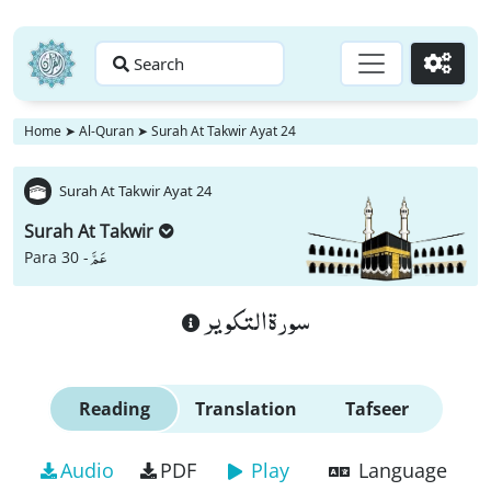
Search
Go
Home
➤
Al-Quran
➤
Surah At Takwir Ayat 24
Surah At Takwir Ayat 24
Surah At Takwir
عَمَّ
Para 30 -
سورة التكوير
Reading
Translation
Tafseer
Audio
PDF
Play
Language