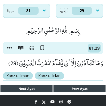
اٰياتها
سورۃ
81
29
بِسْمِ اللّٰهِ الرَّحْمٰنِ الرَّحِیْمِ
81.29
وَ مَا تَشَآءُوْنَ اِلَّاۤ اَنْ یَّشَآءَ اللّٰهُ رَبُّ الْعٰلَمِیْنَ۠ (29)
Kanz ul Iman
Kanz ul Irfan
Next
Ayat
Prev
Ayat