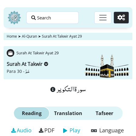
Search
Go
Home
➤
Al-Quran
➤
Surah At Takwir Ayat 29
Surah At Takwir Ayat 29
Surah At Takwir
عَمَّ
Para 30 -
سورة التكوير
Reading
Translation
Tafseer
Audio
PDF
Play
Language