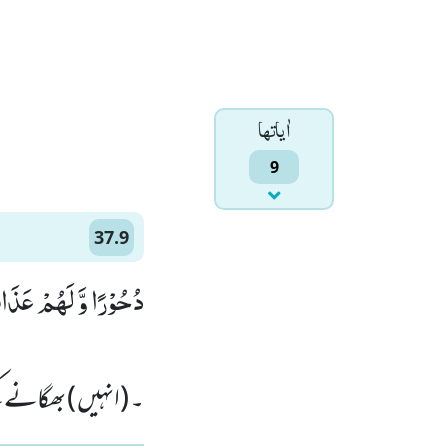
اٰياتها
9
37.9
دُحُوْرًا وَّ لَهُمْ عَذَا)
۔ (انہیں ) بھگانے 