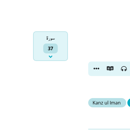
سورۃ
37
Kanz ul Iman