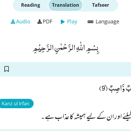
Reading
Translation
Tafseer
Audio
PDF
Play
Language
بِسْمِ اللّٰهِ الرَّحْمٰنِ الرَّحِیْمِ
بٌ وَّاصِبٌۙ (9
Kanz ul Irfan
کیلئے اور ان کے لیے ہمیشہ کا عذاب ہے۔