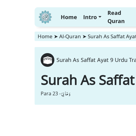
Read
Home
Intro
Quran
Home
➤
Al-Quran
➤
Surah As Saffat Aya
Surah As Saffat Ayat 9 Urdu Tr
Surah As Saffat
وَ مَا لِیَ
Para 23 -