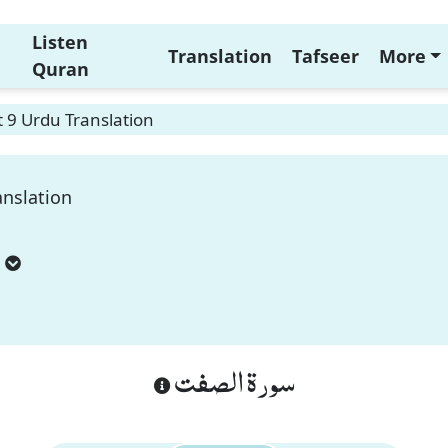
Listen
Translation
Tafseer
More
Quran
t 9 Urdu Translation
anslation
سورة الصفت