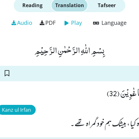
Reading
Translation
Tafseer
Audio
PDF
Play
Language
بِسْمِ اللّٰهِ الرَّحْمٰنِ الرَّحِیْمِ
ا غٰوِیْنَ (32
Kanz ul Irfan
 کیا ، بیشک ہم خود گمراہ تھے۔