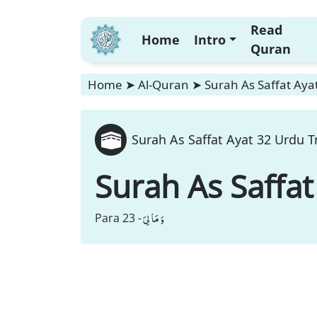
Read
Home
Intro
Quran
Home
➤
Al-Quran
➤
Surah As Saffat Aya
Surah As Saffat Ayat 32 Urdu T
Surah As Saffat
وَ مَا لِیَ
Para 23 -