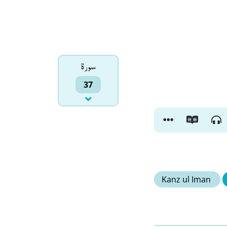
سورۃ
37
Kanz ul Iman