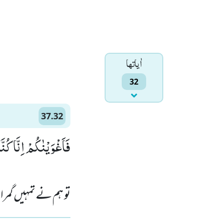
اٰياتها
32
37.32
فَاَغْوَیْنٰكُمْ اِنَّا كُنَّ)
تو ہم نے تمہیں گمراہ