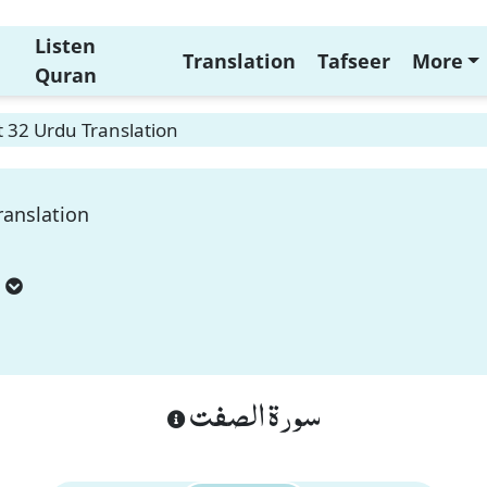
Listen
Translation
Tafseer
More
Quran
t 32 Urdu Translation
ranslation
سورة الصفت