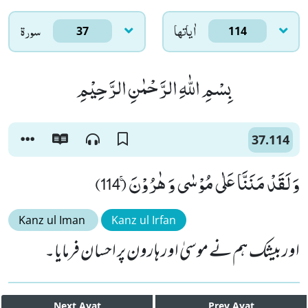
اٰياتها
سورۃ
37
114
بِسْمِ اللّٰهِ الرَّحْمٰنِ الرَّحِیْمِ
37.114
وَ لَقَدْ مَنَنَّا عَلٰى مُوْسٰى وَ هٰرُوْنَۚ (114)
Kanz ul Iman
Kanz ul Irfan
اور بیشک ہم نے موسیٰ اور ہارون پر احسان فرمایا۔
Next
Ayat
Prev
Ayat