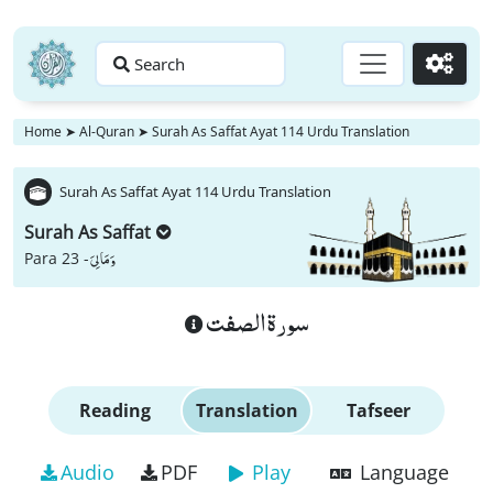
Search
Go
Home
➤
Al-Quran
➤
Surah As Saffat Ayat 114 Urdu Translation
Surah As Saffat Ayat 114 Urdu Translation
Surah As Saffat
وَ مَا لِیَ
Para 23 -
سورة الصفت
Reading
Translation
Tafseer
Audio
PDF
Play
Language