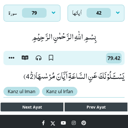
اٰياتها
سورۃ
79
42
بِسْمِ اللّٰهِ الرَّحْمٰنِ الرَّحِیْمِ
79.42
یَسْــٴَـلُوْنَكَ عَنِ السَّاعَةِ اَیَّانَ مُرْسٰىهَاﭤ(42)
Kanz ul Iman
Kanz ul Irfan
Next
Ayat
Prev
Ayat