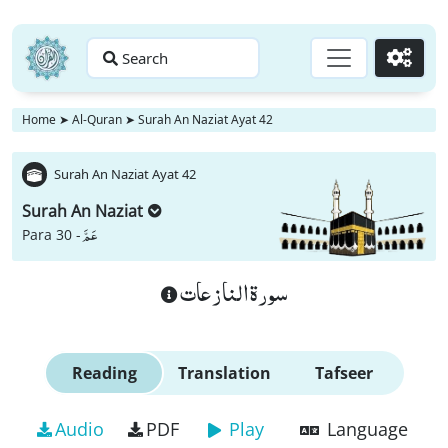
Search
Go
Home
➤
Al-Quran
➤
Surah An Naziat Ayat 42
Surah An Naziat Ayat 42
Surah An Naziat
عَمَّ
Para 30 -
سورة النازعات
Reading
Translation
Tafseer
Audio
PDF
Play
Language