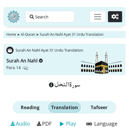
Search
Go
Home
➤
Al-Quran
➤
Surah An Nahl Ayat 31 Urdu Translation
Surah An Nahl Ayat 31 Urdu Translation
Surah An Nahl
رُبَمَا
Para 14 -
سورة النحل
Reading
Translation
Tafseer
Audio
PDF
Play
Language