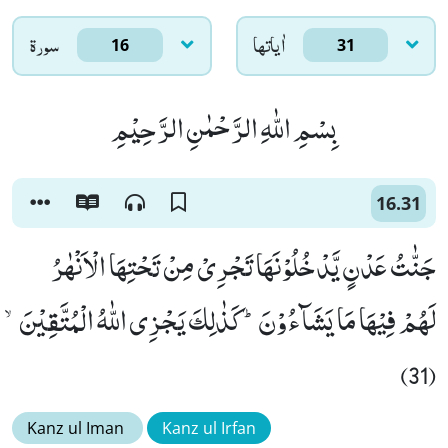
اٰياتها
سورۃ
16
31
بِسْمِ اللّٰهِ الرَّحْمٰنِ الرَّحِیْمِ
16.31
جَنّٰتُ عَدْنٍ یَّدْخُلُوْنَهَا تَجْرِیْ مِنْ تَحْتِهَا الْاَنْهٰرُ
لَهُمْ فِیْهَا مَا یَشَآءُوْنَؕ-كَذٰلِكَ یَجْزِی اللّٰهُ الْمُتَّقِیْنَۙ
(31)
Kanz ul Iman
Kanz ul Irfan