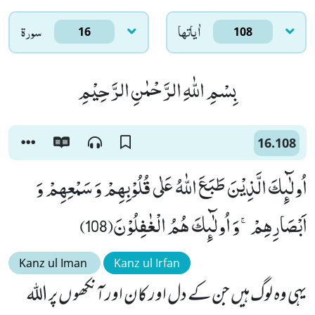
اٰياتها
سورۃ
16
108
بِسْمِ اللّٰهِ الرَّحْمٰنِ الرَّحِیْمِ
16.108
اُولٰٓىٕكَ الَّذِیْنَ طَبَعَ اللّٰهُ عَلٰى قُلُوْبِهِمْ وَ سَمْعِهِمْ وَ
اَبْصَارِهِمْۚ-وَ اُولٰٓىٕكَ هُمُ الْغٰفِلُوْنَ(108)
Kanz ul Iman
Kanz ul Irfan
یہی وہ لوگ ہیں جن کے دل اور کان اور آنکھو ں پر اللہ