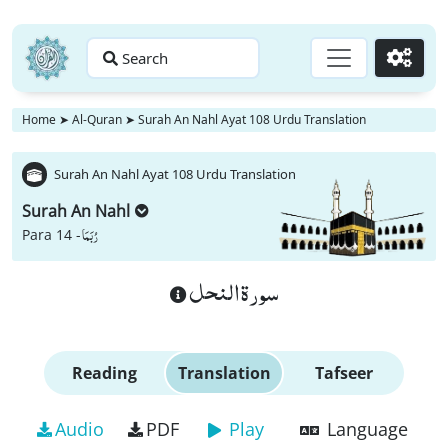
Search
Go
Home
➤
Al-Quran
➤
Surah An Nahl Ayat 108 Urdu Translation
Surah An Nahl Ayat 108 Urdu Translation
Surah An Nahl
رُبَمَا
Para 14 -
سورة النحل
Reading
Translation
Tafseer
Audio
PDF
Play
Language