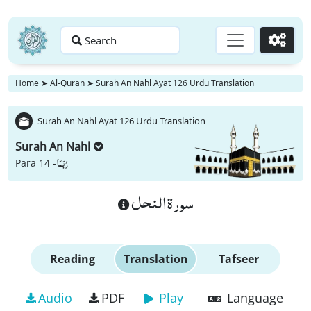
Search
Go
Home
➤
Al-Quran
➤
Surah An Nahl Ayat 126 Urdu Translation
Surah An Nahl Ayat 126 Urdu Translation
Surah An Nahl
رُبَمَا
Para 14 -
سورة النحل
Reading
Translation
Tafseer
Audio
PDF
Play
Language