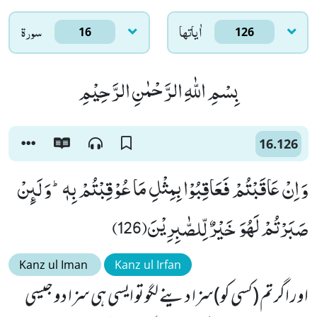
اٰياتها
سورۃ
16
126
بِسْمِ اللّٰهِ الرَّحْمٰنِ الرَّحِیْمِ
16.126
وَ اِنْ عَاقَبْتُمْ فَعَاقِبُوْا بِمِثْلِ مَا عُوْقِبْتُمْ بِهٖؕ-وَ لَىٕنْ
صَبَرْتُمْ لَهُوَ خَیْرٌ لِّلصّٰبِرِیْنَ(126)
Kanz ul Iman
Kanz ul Irfan
اور اگر تم (کسی کو)سزا دینے لگو تو ایسی ہی سزا دو جیسی