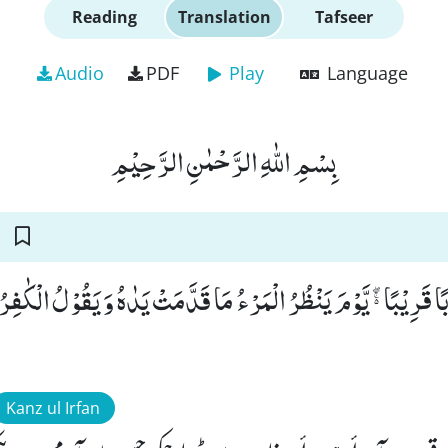
Reading
Translation
Tafseer
Audio
PDF
Play
Language
بِسْمِ اللّٰهِ الرَّحْمٰنِ الرَّحِیْمِ
بًا قَرِیْبًا ﭺ یَّوْمَ یَنْظُرُ الْمَرْءُ مَا قَدَّمَتْ یَدٰهُ وَ یَقُوْلُ الْكٰفِرُ
Kanz ul Irfan