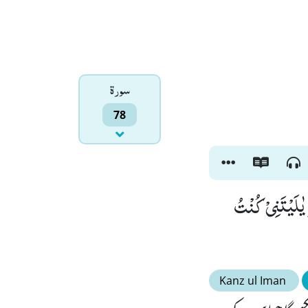
سورۃ
78
 یٰلَیْتَنِیْ كُنْتُ
Kanz ul Iman