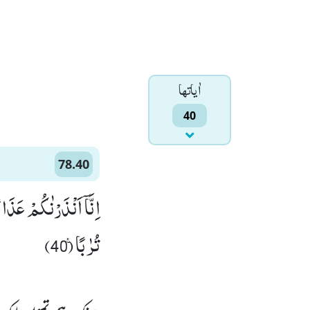
اٰياتها
40
78.40
اِنَّاۤ اَنْذَرْنٰكُمْ عَذَا
تُرٰبًا۠ (40)