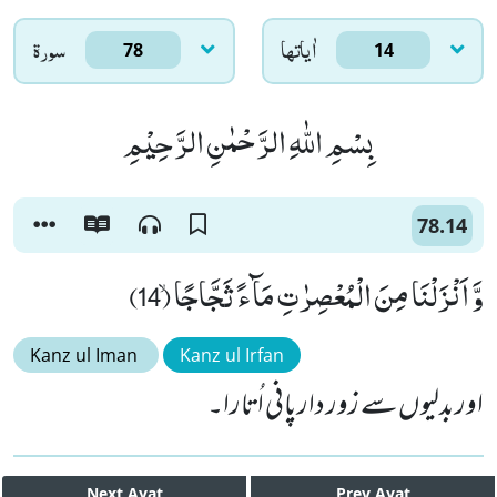
اٰياتها
سورۃ
78
14
بِسْمِ اللّٰهِ الرَّحْمٰنِ الرَّحِیْمِ
78.14
وَّ اَنْزَلْنَا مِنَ الْمُعْصِرٰتِ مَآءً ثَجَّاجًاۙ (14)
Kanz ul Iman
Kanz ul Irfan
اور بدلیوں سے زور دار پانی اُتارا۔
Next
Ayat
Prev
Ayat