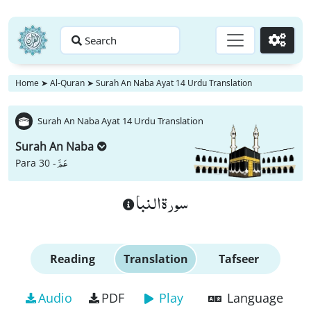
Search
Go
Home
➤
Al-Quran
➤
Surah An Naba Ayat 14 Urdu Translation
Surah An Naba Ayat 14 Urdu Translation
Surah An Naba
عَمَّ
Para 30 -
سورة النبا
Reading
Translation
Tafseer
Audio
PDF
Play
Language