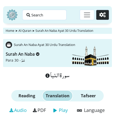
Search
Go
Home
➤
Al-Quran
➤
Surah An Naba Ayat 30 Urdu Translation
Surah An Naba Ayat 30 Urdu Translation
Surah An Naba
عَمَّ
Para 30 -
سورة النبا
Reading
Translation
Tafseer
Audio
PDF
Play
Language