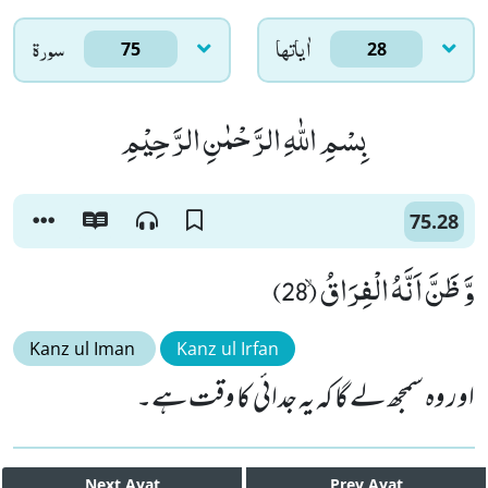
اٰياتها
سورۃ
75
28
بِسْمِ اللّٰهِ الرَّحْمٰنِ الرَّحِیْمِ
75.28
وَّ ظَنَّ اَنَّهُ الْفِرَاقُۙ (28)
Kanz ul Iman
Kanz ul Irfan
اور وہ سمجھ لے گا کہ یہ جدائی کا وقت ہے۔
Next
Ayat
Prev
Ayat