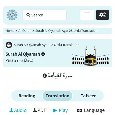
Search
Go
Home
➤
Al-Quran
➤
Surah Al Qiyamah Ayat 28 Urdu Translation
Surah Al Qiyamah Ayat 28 Urdu Translation
Surah Al Qiyamah
تَبٰرَكَ الَّذِیْ
Para 29 -
سورة القيامة
Reading
Translation
Tafseer
Audio
PDF
Play
Language