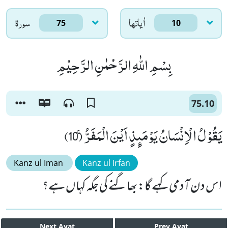
اٰياتها
سورۃ
75
10
بِسْمِ اللّٰهِ الرَّحْمٰنِ الرَّحِیْمِ
75.10
یَقُوْلُ الْاِنْسَانُ یَوْمَىٕذٍ اَیْنَ الْمَفَرُّۚ (10)
Kanz ul Iman
Kanz ul Irfan
اس دن آدمی کہے گا: بھاگنے کی جگہ کہاں ہے؟
Next
Ayat
Prev
Ayat