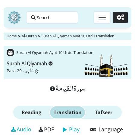
Search
Go
Home
➤
Al-Quran
➤
Surah Al Qiyamah Ayat 10 Urdu Translation
Surah Al Qiyamah Ayat 10 Urdu Translation
Surah Al Qiyamah
تَبٰرَكَ الَّذِیْ
Para 29 -
سورة القيامة
Reading
Translation
Tafseer
Audio
PDF
Play
Language