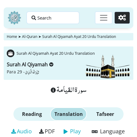
Search
Go
Home
➤
Al-Quran
➤
Surah Al Qiyamah Ayat 20 Urdu Translation
Surah Al Qiyamah Ayat 20 Urdu Translation
Surah Al Qiyamah
تَبٰرَكَ الَّذِیْ
Para 29 -
سورة القيامة
Reading
Translation
Tafseer
Audio
PDF
Play
Language