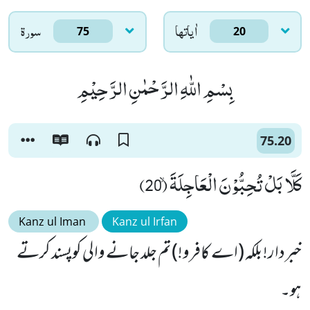
اٰياتها
سورۃ
75
20
بِسْمِ اللّٰهِ الرَّحْمٰنِ الرَّحِیْمِ
75.20
كَلَّا بَلْ تُحِبُّوْنَ الْعَاجِلَةَۙ (20)
Kanz ul Iman
Kanz ul Irfan
خبردار! بلکہ (اے کافرو!) تم جلد جانے والی کوپسند کرتے
ہو۔