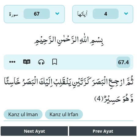
اٰياتها
سورۃ
67
4
بِسْمِ اللّٰهِ الرَّحْمٰنِ الرَّحِیْمِ
67.4
ثُمَّ ارْجِـعِ الْبَصَرَ كَرَّتَیْنِ یَنْقَلِبْ اِلَیْكَ الْبَصَرُ خَاسِئًا
وَّ هُوَ حَسِیْرٌ(4)
Kanz ul Iman
Kanz ul Irfan
Next
Ayat
Prev
Ayat