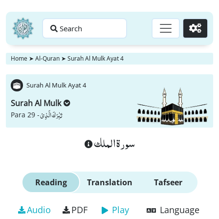
Search
Go
Home
➤
Al-Quran
➤
Surah Al Mulk Ayat 4
Surah Al Mulk Ayat 4
Surah Al Mulk
تَبٰرَكَ الَّذِیْ
Para 29 -
سورة الملك
Reading
Translation
Tafseer
Audio
PDF
Play
Language