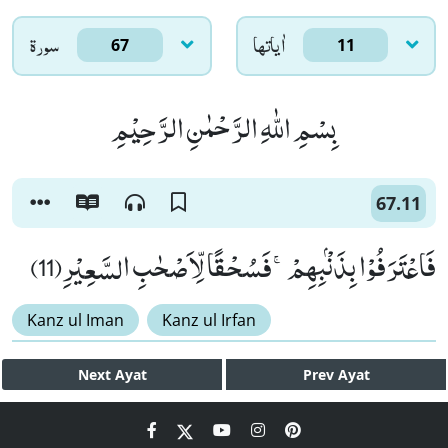
اٰياتها
سورۃ
67
11
بِسْمِ اللّٰهِ الرَّحْمٰنِ الرَّحِیْمِ
67.11
فَاعْتَرَفُوْا بِذَنْۢبِهِمْۚ-فَسُحْقًا لِّاَصْحٰبِ السَّعِیْرِ(11)
Kanz ul Iman
Kanz ul Irfan
Next
Ayat
Prev
Ayat