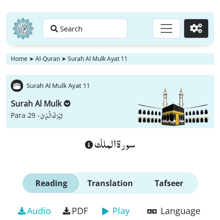
Search
Go
Home
➤
Al-Quran
➤
Surah Al Mulk Ayat 11
Surah Al Mulk Ayat 11
Surah Al Mulk
تَبٰرَكَ الَّذِیْ
Para 29 -
سورة الملك
Reading
Translation
Tafseer
Audio
PDF
Play
Language