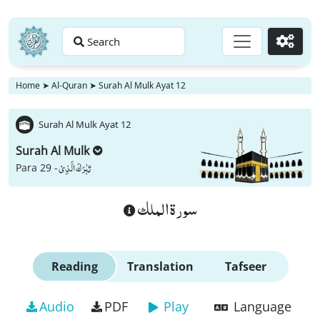
Search
Go
Home
➤
Al-Quran
➤
Surah Al Mulk Ayat 12
Surah Al Mulk Ayat 12
Surah Al Mulk
تَبٰرَكَ الَّذِیْ
Para 29 -
سورة الملك
Reading
Translation
Tafseer
Audio
PDF
Play
Language