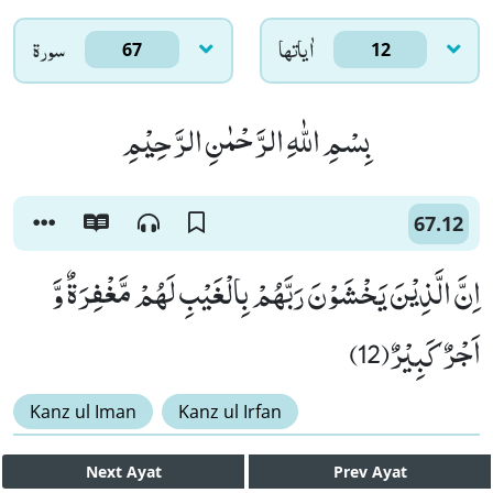
اٰياتها
سورۃ
67
12
بِسْمِ اللّٰهِ الرَّحْمٰنِ الرَّحِیْمِ
67.12
اِنَّ الَّذِیْنَ یَخْشَوْنَ رَبَّهُمْ بِالْغَیْبِ لَهُمْ مَّغْفِرَةٌ وَّ
اَجْرٌ كَبِیْرٌ(12)
Kanz ul Iman
Kanz ul Irfan
Next
Ayat
Prev
Ayat